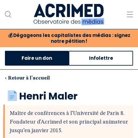
💰
Dégageons les capitalistes des médias : signez
notre pétition !
Notre association
Faire un don
Infolettre
Notre critique des médias
Nos propositions
‹ Retour à l'accueil
Notre revue
Henri Maler
Boutique
Maître de conférences à l’Université de Paris 8.
Fondateur d’Acrimed et son principal animateur
jusqu’en janvier 2015.