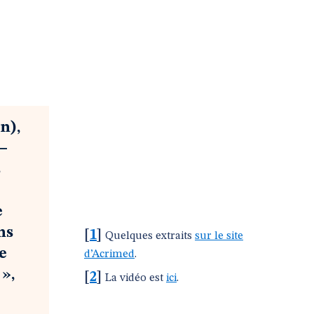
n),
 –
s
e
ns
[
1
]
Quelques extraits
sur le site
e
d’Acrimed
.
 »,
[
2
]
La vidéo est
ici
.