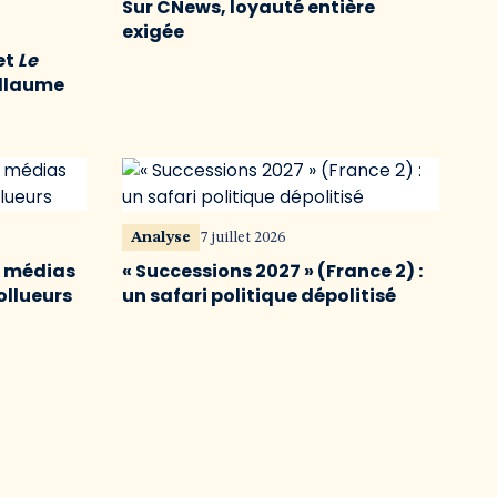
Sur CNews, loyauté entière
exigée
et
Le
illaume
Analyse
7 juillet 2026
s médias
« Successions 2027 » (France 2) :
ollueurs
un safari politique dépolitisé