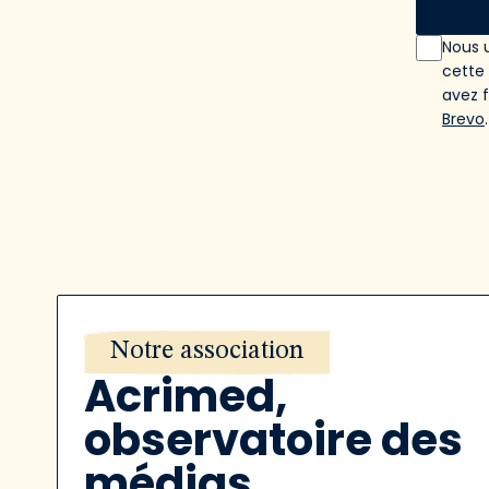
Nous u
cette
avez 
Brevo
.
Notre association
Acrimed,
observatoire des
médias