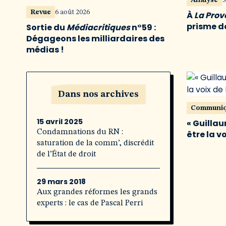
Analyse
3
Revue
6 août 2026
À
La Pro
prisme de
Sortie du
Médiacritiques
n°59 :
Dégageons les milliardaires des
médias !
Dans nos archives
Communi
15 avril 2025
« Guillau
Condamnations du RN :
être la v
saturation de la comm’, discrédit
de l’État de droit
29 mars 2018
Aux grandes réformes les grands
experts : le cas de Pascal Perri