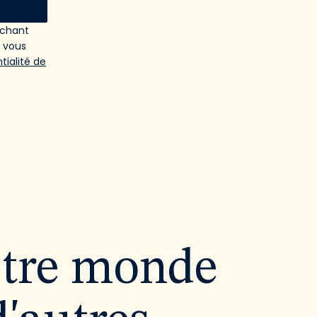
ochant
e vous
tialité de
utre monde