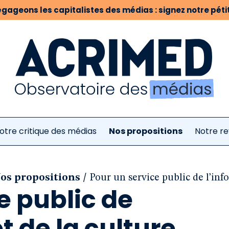
gageons les capitalistes des médias : signez notre pétit
otre critique des médias
Nos propositions
Notre r
/
Nos propositions
Pour un service public de l’inf
e public de
t de la culture