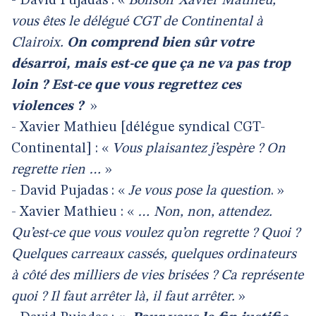
- David Pujadas : «
Bonsoir Xavier Mathieu,
vous êtes le délégué CGT de Continental à
Clairoix.
On comprend bien sûr votre
désarroi, mais est-ce que ça ne va pas trop
loin ? Est-ce que vous regrettez ces
violences ?
»
- Xavier Mathieu [délégue syndical CGT-
Continental] : «
Vous plaisantez j’espère ? On
regrette rien …
»
- David Pujadas : «
Je vous pose la question
. »
- Xavier Mathieu : «
… Non, non, attendez.
Qu’est-ce que vous voulez qu’on regrette ? Quoi ?
Quelques carreaux cassés, quelques ordinateurs
à côté des milliers de vies brisées ? Ca représente
quoi ? Il faut arrêter là, il faut arrêter.
»