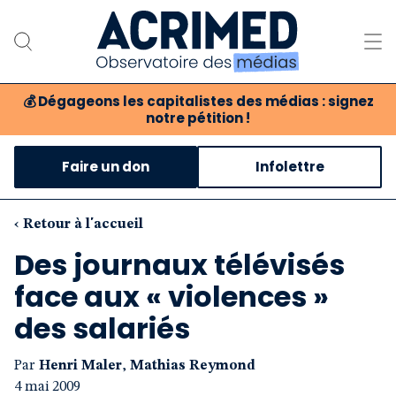
💰
Dégageons les capitalistes des médias : signez
notre pétition !
Notre association
Faire un don
Infolettre
Notre critique des médias
Nos propositions
‹ Retour à l'accueil
Des journaux télévisés
Notre revue
face aux « violences »
Boutique
des salariés
Par
Henri Maler
,
Mathias Reymond
4 mai 2009