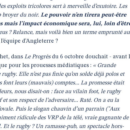
s exploits tricolores sert à merveille d’exutoire. Les
p broyer du noir.
Le pouvoir n’en tirera peut-être
s mais l’impact économique sera, lui, loin d’êtr
eus ? Relance, mais voilà bien un terme emprunté au
 l’équipe d’Angleterre ?
chet, dans
Le Progrès
du 6 octobre douchait - avant 
que pour les prouesses médiatiques :
« Grande
ugby. Elle n’est pas finie qu’on solde déjà polos et
tes font leurs (mauvais) comptes... La promesse était
urs, nous disait-on : face au vilain foot, le rugby
f et son respect de l’adversaire... Raté. On a eu la
’ovale. Puis le slogan chauvin d’un parrain ("Aux
niment ridicule des VRP de la télé, vraie gagnante de
. Et le rugby ? Un ramasse-pub, un spectacle hors-