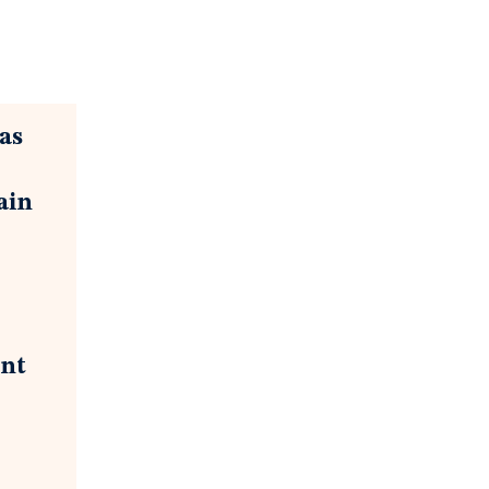
pas
ain
ont