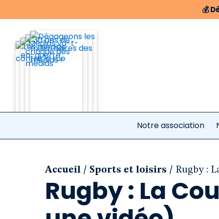
💰
Dé
Notre association
/
/
Accueil
Sports et loisirs
Rugby : L
Rugby : La Cou
une vidéo)