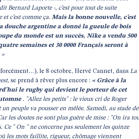
t Bernard Laporte -, c’est pour tout de suite
e et c’est comme ça.
Mais la bonne nouvelle, c’est
 La douche argentine a donné la gueule de bois
Coupe du monde est un succès, Nike a vendu 500
quatre semaines et 30 0000 Français seront à
. »
 (forcément…), le 8 octobre, Hervé Cannet, dans
La
est
, se prend à rêver plus encore :
« Grâce à la
urd’hui le rugby qui devient le porteur de cet
 automne
. "Allez les petits" : le vieux cri de Roger
t un peuple va pousser en mêlée. Samedi, au stade de
r les doutes ne sont plus guère de mise : "On ira to
s. Ce " On " ne concerne pas seulement les quinze
ù les mots faillite, rigueur, chômage viennent