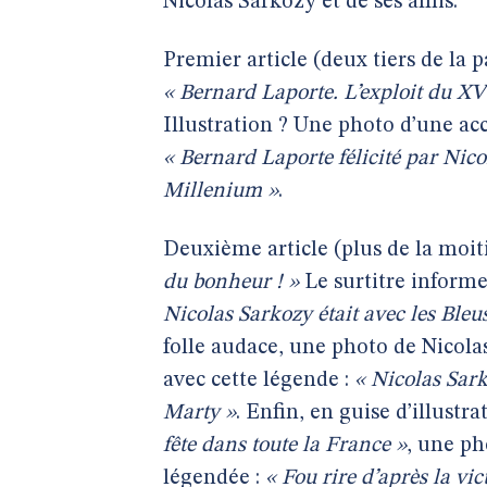
Nicolas Sarkozy et de ses amis.
Premier article (deux tiers de la p
« Bernard Laporte. L’exploit du XV
Illustration ? Une photo d’une acc
« Bernard Laporte félicité par Nico
Millenium »
.
Deuxième article (plus de la moiti
du bonheur ! »
Le surtitre informe
Nicolas Sarkozy était avec les Bleu
folle audace, une photo de Nicol
avec cette légende :
« Nicolas Sar
Marty »
. Enfin, en guise d’illustr
fête dans toute la France »
, une ph
légendée :
« Fou rire d’après la vi