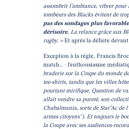
assombrir l’ambiance, vibrer pour le
tombeurs des Blacks évitent de tro
pas des sondages plus favorable
dérisoire.
La relance grâce aux Bl
rugby. »
Et après la défaite devant
Exception à la règle, Francis Bro
match... - l’enthousiasme médiati
braderie sur la Coupe du monde de r
tee-shirts, tandis que les villes hô
pourtant mirifique. Question de vale
allait vendre sa pureté, son collecti
Chabalmania, sorte de Star’Ac de l
armes citoyens"). Et toujours le bo
la Coupe avec ses audiences-record