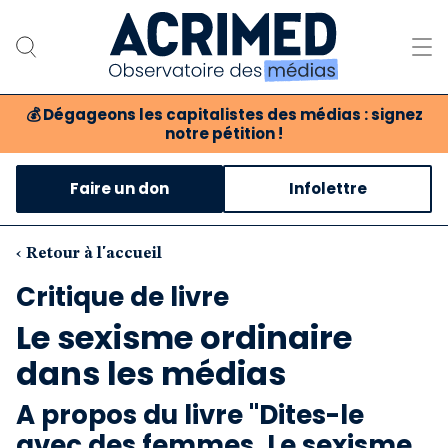
💰
Dégageons les capitalistes des médias : signez
notre pétition !
Notre association
Faire un don
Infolettre
Notre critique des médias
Nos propositions
‹ Retour à l'accueil
Critique de livre
Notre revue
Le sexisme ordinaire
Boutique
dans les médias
A propos du livre "Dites-le
avec des femmes. Le sexisme