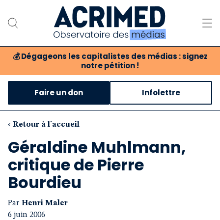
💰
Dégageons les capitalistes des médias : signez
notre pétition !
Notre association
Faire un don
Infolettre
Notre critique des médias
Nos propositions
‹ Retour à l'accueil
Géraldine Muhlmann,
Notre revue
critique de Pierre
Boutique
Bourdieu
Par
Henri Maler
6 juin 2006