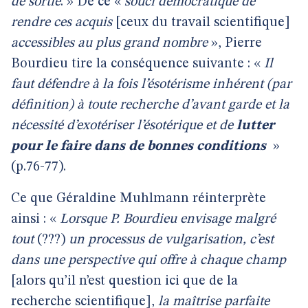
de sortie
. » De ce «
souci démocratique de
rendre ces acquis
[ceux du travail scientifique]
accessibles au plus grand nombre
», Pierre
Bourdieu tire la conséquence suivante : «
Il
faut défendre à la fois l’ésotérisme inhérent (par
définition) à toute recherche d’avant garde et la
nécessité d’exotériser l’ésotérique et de
lutter
pour le faire dans de bonnes conditions
»
(p.76-77).
Ce que Géraldine Muhlmann réinterprète
ainsi : «
Lorsque P. Bourdieu envisage malgré
tout
(???)
un processus de vulgarisation, c’est
dans une perspective qui offre à chaque champ
[alors qu’il n’est question ici que de la
recherche scientifique],
la maîtrise parfaite