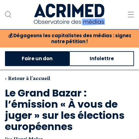
💰
Dégageons les capitalistes des médias : signez
notre pétition !
Notre association
Faire un don
Infolettre
Notre critique des médias
Nos propositions
‹ Retour à l'accueil
Le Grand Bazar :
Notre revue
l’émission « À vous de
Boutique
juger » sur les élections
européennes