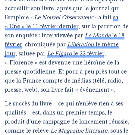
accueillir son livre, après que le journal qui
l’emploie -
Le Nouvel Observateur
- a fait
sa
« Une » le 11 février dernier
, sur la parution de
son enquête : interviewée par
Le Monde
le 18
février
, chroniquée par
Libération
le même
jour
, saluée par
Le Figaro
le 22 février
,
« Florence » est devenue une héroïne de la
presse quotidienne. Et pour à peu près tout ce
que la France compte de médias (télé, radio,
presse, web), son livre fait « événement ».
Le succès du livre – ce qui n’enlève rien à ses
qualités – est, dans un premier temps, le
produit d’une campagne de lancement réussie,
comme le relève
Le Magazine littéraire
, sous le