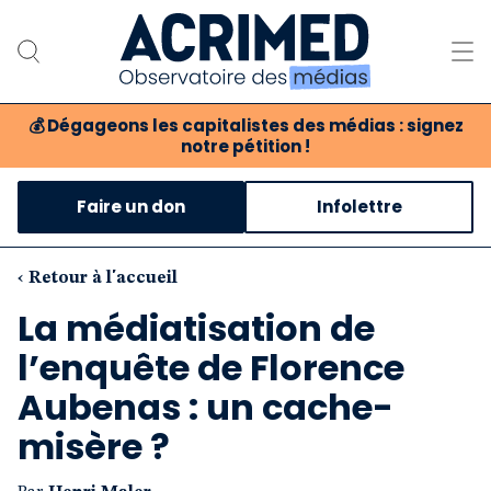
💰
Dégageons les capitalistes des médias : signez
notre pétition !
Notre association
Faire un don
Infolettre
Notre critique des médias
Nos propositions
‹ Retour à l'accueil
La médiatisation de
Notre revue
l’enquête de Florence
Boutique
Aubenas : un cache-
misère ?