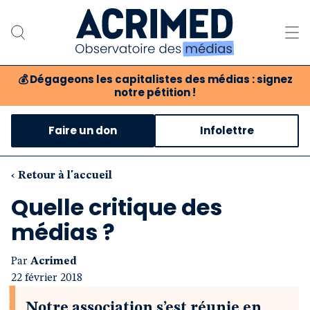
💰
Dégageons les capitalistes des médias : signez
notre pétition !
Notre association
Faire un don
Infolettre
Notre critique des médias
Nos propositions
‹ Retour à l'accueil
Quelle critique des
Notre revue
médias ?
Boutique
Par
Acrimed
22 février 2018
Notre association s’est réunie en