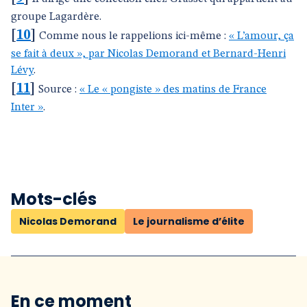
groupe Lagardère.
[
10
]
Comme nous le rappelions ici-même :
« L’amour, ça
se fait à deux », par Nicolas Demorand et Bernard-Henri
Lévy
.
[
11
]
Source :
« Le « pongiste » des matins de France
Inter »
.
Mots-clés
Nicolas Demorand
Le journalisme d’élite
En ce moment