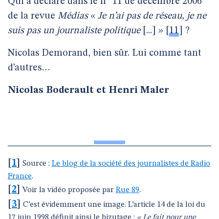
Qui a déclaré dans le n° 11 de décembre 2006
de la revue
Médias
«
Je n’ai pas de réseau, je ne
suis pas un journaliste politique
[...] »
[
11
]
?
Nicolas Demorand, bien sûr. Lui comme tant
d’autres…
Nicolas Boderault et Henri Maler
[
1
]
Source :
Le blog de la société des journalistes de Radio
France
.
[
2
]
Voir la vidéo proposée par
Rue 89
.
[
3
]
C’est évidemment une image. L’article 14 de la loi du
17 juin 1998 définit ainsi le bizutage :
« Le fait pour une