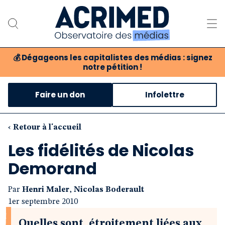
💰
Dégageons les capitalistes des médias : signez
notre pétition !
Notre association
Faire un don
Infolettre
Notre critique des médias
Nos propositions
‹ Retour à l'accueil
Les fidélités de Nicolas
Notre revue
Demorand
Boutique
Par
Henri Maler
,
Nicolas Boderault
1er septembre 2010
Quelles sont, étroitement liées aux