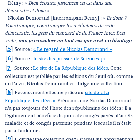
- Rémy : «
Bien écoutez, justement on est dans une
démocratie et donc
»
- Nicolas Demorand [interrompant Rémy] : «
Et donc ?
Vous trompez, vous trompez les médiateurs de cette
démocratie, les gens du standard de de France Inter. Bon
voilà,
moi je considère en tout cas que c’est un bizutage
.
[
5
]
Source :
« Le regard de Nicolas Demorand »
.
[
6
]
Source :
le site des presses de Sciences-po
.
[
7
]
Source :
Le site de La République des idées
. Cette
collection est publiée par les éditions du Seuil où, comme
on l’a vu, Nicolas Demorand co-dirige une collection.
[
8
]
Recensement effectué grâce au
site de « La
République des idées »
. Précisons que Nicolas Demorand
n’a pas toujours été l’hôte des républicains des idées : il a
légitimement bénéficié de jours de congés payés, d’arrêts
maladie et de congés paternité pendant lesquels il n’était
pas à l’antenne
.
[
9
]
Il dirige une collection chez Grasset qui appartient au