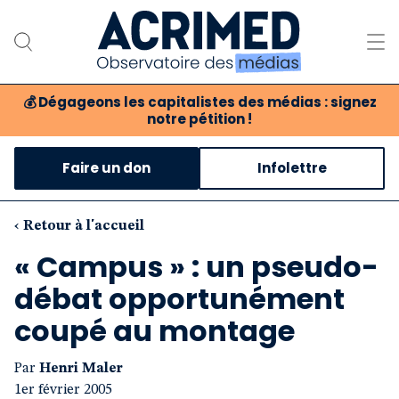
💰
Dégageons les capitalistes des médias : signez
notre pétition !
Notre association
Faire un don
Infolettre
Notre critique des médias
Nos propositions
‹ Retour à l'accueil
« Campus » : un pseudo-
Notre revue
débat opportunément
Boutique
coupé au montage
Par
Henri Maler
1er février 2005