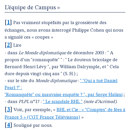
L’équipe de Campus »
[
1
]
Pas vraiment stupéfaits par la grossièreté des
échanges, nous avons interrogé Philippe Cohen qui nous
a signalé ces « coupes »
[
2
]
Lire
- dans
Le Monde diplomatique
de décembre 2003 : " A
propos d’un "romanquête" " : " Le douteux bricolage de
Bernard-Henri Lévy ", par William Dalrymple, et " Cela
dure depuis vingt-cinq ans " (S. H.) ;
- sur le site du
Monde diplomatique
:
" "Qui a tué Daniel
Pearl ?" :
"Romanquête" ou mauvaise enquête ? ", par Serge Halimi
;
- dans
PLPL
n°17 :
" Le scandale BHL "
(note d’Acrimed)
.
[
3
]
Voir, par exemple, «
BHL et Cie : « "Comptes" de fées à
France 5 » (CGT France Télévisions)
»
[
4
]
Souligné par nous.