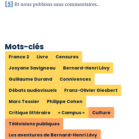
[
5
]
Et nous publions sans commentaires...
Mots-clés
France 2
Livre
Censures
Josyane Savigneau
Bernard-Henri Lévy
Guillaume Durand
Connivences
Débats audiovisuels
Franz-Olivier Giesbert
Marc Tessier
Philippe Cohen
Critique littéraire
« Campus »
Culture
Télévisions publiques
Les aventures de Bernard-Henri Lévy