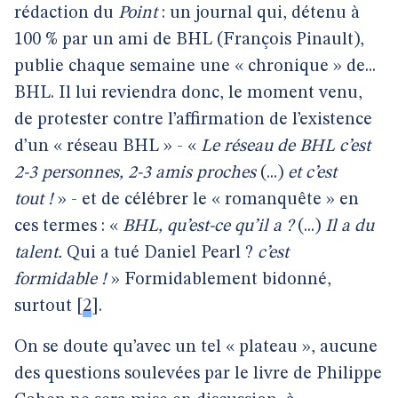
rédaction du
Point
: un journal qui, détenu à
100 % par un ami de BHL (François Pinault),
publie chaque semaine une « chronique » de...
BHL. Il lui reviendra donc, le moment venu,
de protester contre l’affirmation de l’existence
d’un « réseau BHL » - «
Le réseau de BHL c’est
2-3 personnes, 2-3 amis proches
(...)
et c’est
tout !
» - et de célébrer le « romanquête » en
ces termes : «
BHL, qu’est-ce qu’il a ?
(...)
Il a du
talent.
Qui a tué Daniel Pearl ?
c’est
formidable !
» Formidablement bidonné,
surtout
[
2
]
.
On se doute qu’avec un tel « plateau », aucune
des questions soulevées par le livre de Philippe