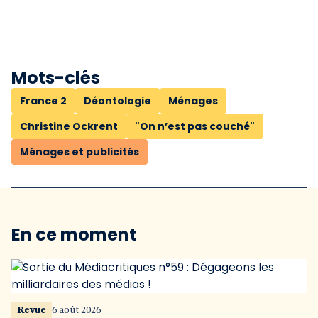
Mots-clés
France 2
Déontologie
Ménages
Christine Ockrent
"On n’est pas couché"
Ménages et publicités
En ce moment
Revue
6 août 2026