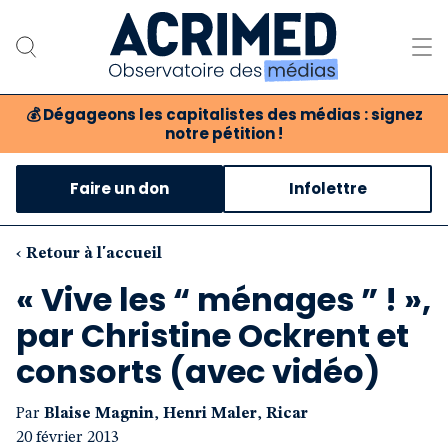
💰
Dégageons les capitalistes des médias : signez
notre pétition !
Notre association
Faire un don
Infolettre
Notre critique des médias
Nos propositions
‹ Retour à l'accueil
« Vive les “ ménages ” ! »,
Notre revue
par Christine Ockrent et
Boutique
consorts (avec vidéo)
Par
Blaise Magnin
,
Henri Maler
,
Ricar
20 février 2013