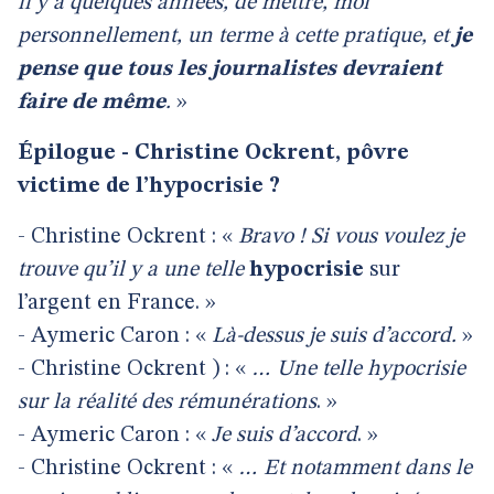
il y a quelques années, de mettre, moi
personnellement, un terme à cette pratique, et
je
pense que tous les journalistes devraient
faire de même
.
»
Épilogue - Christine Ockrent, pôvre
victime de l’hypocrisie ?
- Christine Ockrent : «
Bravo ! Si vous voulez je
trouve qu’il y a une telle
hypocrisie
sur
l’argent en France. »
- Aymeric Caron : «
Là-dessus je suis d’accord.
»
- Christine Ockrent ) : «
… Une telle hypocrisie
sur la réalité des rémunérations
. »
- Aymeric Caron : «
Je suis d’accord
. »
- Christine Ockrent : «
… Et notamment dans le