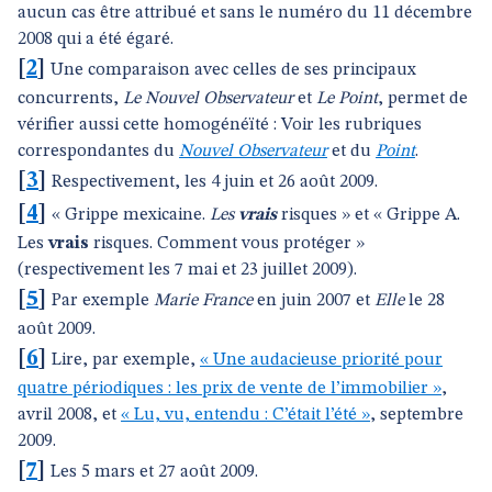
aucun cas être attribué et sans le numéro du 11 décembre
2008 qui a été égaré.
[
2
]
Une comparaison avec celles de ses principaux
concurrents,
Le Nouvel Observateur
et
Le Point
, permet de
vérifier aussi cette homogénéïté : Voir les rubriques
correspondantes du
Nouvel Observateur
et du
Point
.
[
3
]
Respectivement, les 4 juin et 26 août 2009.
[
4
]
« Grippe mexicaine.
Les
vrais
risques » et « Grippe A.
Les
vrais
risques. Comment vous protéger »
(respectivement les 7 mai et 23 juillet 2009).
[
5
]
Par exemple
Marie France
en juin 2007 et
Elle
le 28
août 2009.
[
6
]
Lire, par exemple,
« Une audacieuse priorité pour
quatre périodiques : les prix de vente de l’immobilier »
,
avril 2008, et
« Lu, vu, entendu : C’était l’été »
, septembre
2009.
[
7
]
Les 5 mars et 27 août 2009.