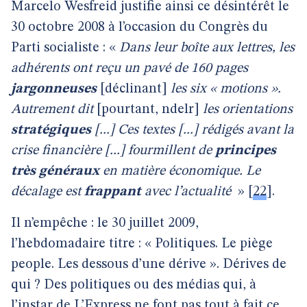
Marcelo Wesfreid justifie ainsi ce désintérêt le
30 octobre 2008 à l’occasion du Congrès du
Parti socialiste : «
Dans leur boîte aux lettres, les
adhérents ont reçu un pavé de 160 pages
jargonneuses
[déclinant]
les six « motions ».
Autrement dit
[pourtant, ndelr]
les orientations
stratégiques
[...] Ces textes [...] rédigés avant la
crise financière [...] fourmillent de
principes
très généraux
en matière économique. Le
décalage est
frappant
avec l’actualité
»
[
22
]
.
Il n’empêche : le 30 juillet 2009,
l’hebdomadaire titre : « Politiques. Le piège
people. Les dessous
d’une dérive ». Dérives de
qui ? Des politiques ou des médias qui, à
l’instar de L’Express ne font pas tout à fait ce