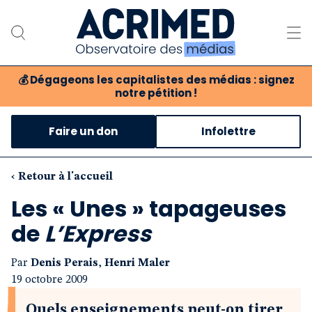
💰
Dégageons les capitalistes des médias : signez
notre pétition !
Notre association
Faire un don
Infolettre
Notre critique des médias
Nos propositions
‹ Retour à l'accueil
Les « Unes » tapageuses
Notre revue
de
L’Express
Boutique
Par
Denis Perais
,
Henri Maler
19 octobre 2009
Quels enseignements peut-on tirer