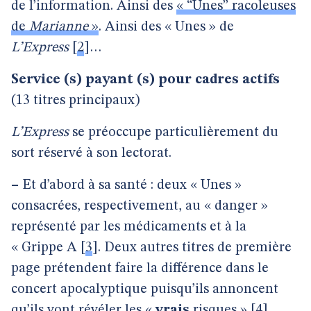
de l’information. Ainsi des
« “Unes” racoleuses
de
Marianne
»
. Ainsi des « Unes » de
L’Express
[
2
]
…
Service (s) payant (s) pour cadres actifs
(13 titres principaux)
L’Express
se préoccupe particulièrement du
sort réservé à son lectorat.
–
Et d’abord à sa santé : deux « Unes »
consacrées, respectivement, au « danger »
représenté par les médicaments et à la
« Grippe A
[
3
]
. Deux autres titres de première
page prétendent faire la différence dans le
concert apocalyptique puisqu’ils annoncent
qu’ils vont révéler les «
vrais
risques »
[
4
]
.