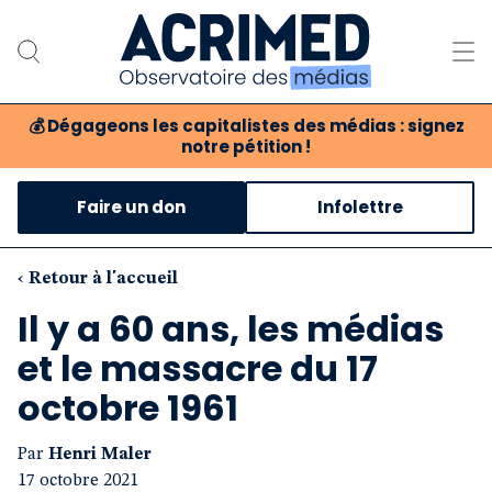
💰
Dégageons les capitalistes des médias : signez
notre pétition !
Notre association
Faire un don
Infolettre
Notre critique des médias
Nos propositions
‹ Retour à l'accueil
Il y a 60 ans, les médias
Notre revue
et le massacre du 17
Boutique
octobre 1961
Par
Henri Maler
17 octobre 2021