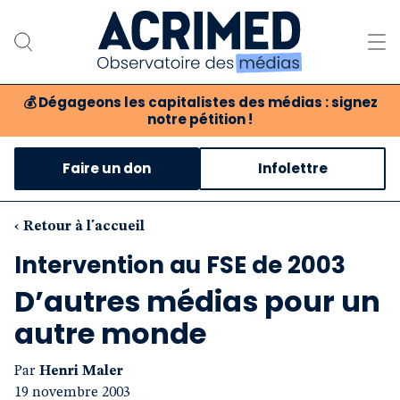
💰
Dégageons les capitalistes des médias : signez
notre pétition !
Notre association
Faire un don
Infolettre
Notre critique des médias
Nos propositions
‹ Retour à l'accueil
Intervention au FSE de 2003
Notre revue
D’autres médias pour un
Boutique
autre monde
Par
Henri Maler
19 novembre 2003