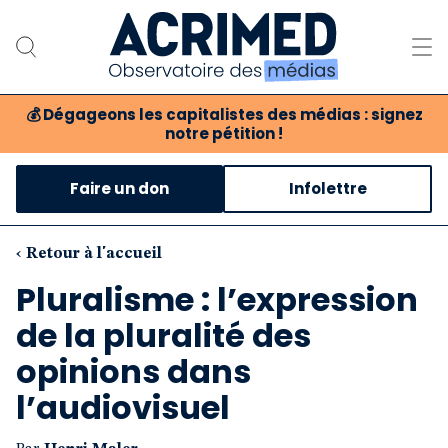
💰
Dégageons les capitalistes des médias : signez
notre pétition !
Notre association
Faire un don
Infolettre
Notre critique des médias
Nos propositions
‹ Retour à l'accueil
Pluralisme : l’expression
Notre revue
de la pluralité des
Boutique
opinions dans
l’audiovisuel