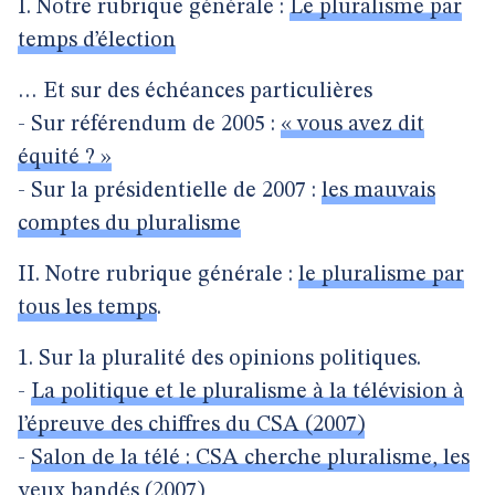
I. Notre rubrique générale :
Le pluralisme par
temps d’élection
… Et sur des échéances particulières
- Sur référendum de 2005 :
« vous avez dit
équité ? »
- Sur la présidentielle de 2007 :
les mauvais
comptes du pluralisme
II. Notre rubrique générale :
le pluralisme par
tous les temps
.
1. Sur la pluralité des opinions politiques.
-
La politique et le pluralisme à la télévision à
l’épreuve des chiffres du CSA (2007)
-
Salon de la télé : CSA cherche pluralisme, les
yeux bandés (2007)