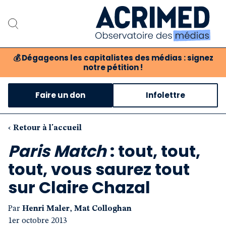
💰
Dégageons les capitalistes des médias : signez
notre pétition !
Notre association
Faire un don
Infolettre
Notre critique des médias
Nos propositions
‹ Retour à l'accueil
Paris Match
: tout, tout,
Notre revue
tout, vous saurez tout
Boutique
sur Claire Chazal
Par
Henri Maler
,
Mat Colloghan
1er octobre 2013