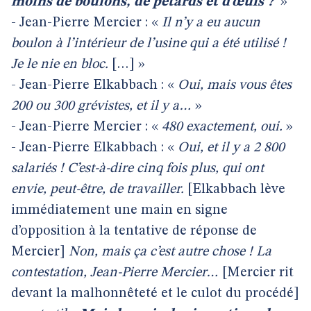
moins de boulons, de pétards et d’œufs ?
»
- Jean-Pierre Mercier : «
Il n’y a eu aucun
boulon à l’intérieur de l’usine qui a été utilisé !
Je le nie en bloc.
[…] »
- Jean-Pierre Elkabbach : «
Oui, mais vous êtes
200 ou 300 grévistes, et il y a…
»
- Jean-Pierre Mercier : «
480 exactement, oui.
»
- Jean-Pierre Elkabbach : «
Oui, et il y a 2 800
salariés ! C’est-à-dire cinq fois plus, qui ont
envie, peut-être, de travailler.
[Elkabbach lève
immédiatement une main en signe
d’opposition à la tentative de réponse de
Mercier]
Non, mais ça c’est autre chose ! La
contestation, Jean-Pierre Mercier…
[Mercier rit
devant la malhonnêteté et le culot du procédé]