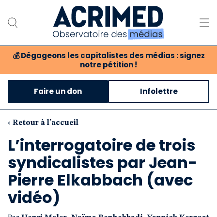
💰
Dégageons les capitalistes des médias : signez
notre pétition !
Notre association
Faire un don
Infolettre
Notre critique des médias
Nos propositions
‹ Retour à l'accueil
L’interrogatoire de trois
Notre revue
syndicalistes par Jean-
Boutique
Pierre Elkabbach (avec
vidéo)