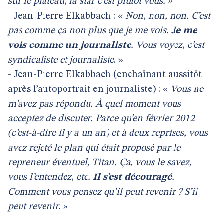
sur le plateau, la star c’est plutôt vous.
»
- Jean-Pierre Elkabbach : «
Non, non, non. C’est
pas comme ça non plus que je me vois.
Je me
vois comme un journaliste
. Vous voyez, c’est
syndicaliste et journaliste
. »
- Jean-Pierre Elkabbach (enchaînant aussitôt
après l’autoportrait en journaliste) : «
Vous ne
m’avez pas répondu. À quel moment vous
acceptez de discuter. Parce qu’en février 2012
(c’est-à-dire il y a un an) et à deux reprises, vous
avez rejeté le plan qui était proposé par le
repreneur éventuel, Titan. Ça, vous le savez,
vous l’entendez, etc.
Il s’est découragé
.
Comment vous pensez qu’il peut revenir ? S’il
peut revenir
. »