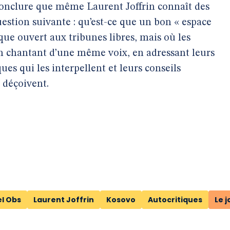
 conclure que même Laurent Joffrin connaît des
stion suivante : qu’est-ce que un bon « espace
que ouvert aux tribunes libres, mais où les
 en chantant d’une même voix, en adressant leurs
ues qui les interpellent et leurs conseils
s déçoivent.
l Obs
Laurent Joffrin
Kosovo
Autocritiques
Le j