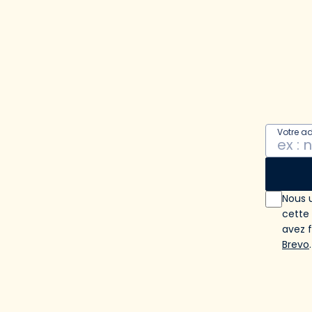
Votre a
Nous u
cette
avez 
Brevo
.