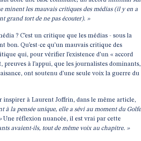
ui faut donc une base commune, un accord minimal su
 que minent les mauvais critiques des médias (il y en a
nt grand tort de ne pas écouter). »
édia ? C’est un critique que les médias - sous la
nt bon. Qu’est-ce qu’un mauvais critique des
tique qui, pour vérifier l’existence d’un « accord
t, preuves à l’appui, que les journalistes dominants,
aisance, ont soutenu d’une seule voix la guerre du
ar inspirer à Laurent Joffrin, dans le même article,
 à la pensée unique, elle a sévi au moment du Golfe
»
Une réflexion nuancée, il est vrai par cette
ants avaient-ils, tout de même voix au chapitre. »