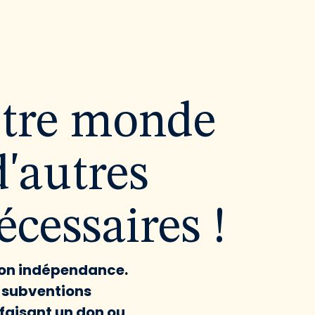
utre monde
d'autres
cessaires !
 son indépendance.
x subventions
faisant un don ou