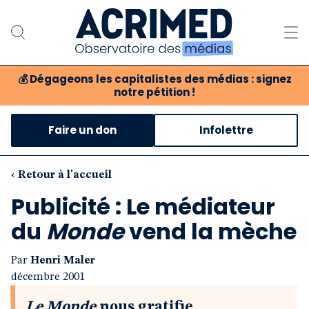
💰
Dégageons les capitalistes des médias : signez
notre pétition !
Notre association
Faire un don
Infolettre
Notre critique des médias
Nos propositions
‹ Retour à l'accueil
Publicité : Le médiateur
Notre revue
du
Monde
vend la mèche
Boutique
Par
Henri Maler
décembre 2001
Le Monde
nous gratifie