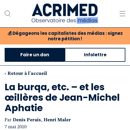
💰
Dégageons les capitalistes des médias : signez
notre pétition !
Notre association
Faire un don
Infolettre
Notre critique des médias
Nos propositions
‹ Retour à l'accueil
La burqa, etc. – et les
Notre revue
œillères de Jean-Michel
Boutique
Aphatie
Par
Denis Perais
,
Henri Maler
7 mai 2010