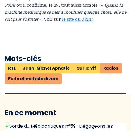
Point
où il confirme, le 29, tout aussi accablé :
« Quand la
machine médiatique se met à mouliner quelque chose, elle ne
sait plus s’arrêter »
. Voir sur
le site du
Point
.
Mots-clés
RTL
Jean-Michel Aphatie
Sur le vif
Radios
Faits et méfaits divers
En ce moment