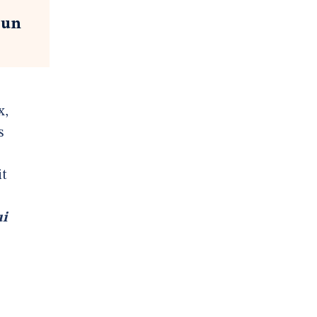
 un
x,
s
it
ui