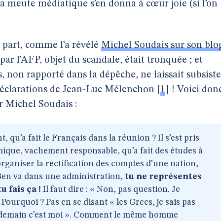
a meute médiatique s’en donna à cœur joie (si l’on
 part, comme l’a révélé
Michel Soudais sur son blo
 par l’AFP, objet du scandale, était tronquée ; et
s, non rapporté dans la dépêche, ne laissait subsiste
 déclarations de Jean-Luc Mélenchon
[
1
]
! Voici don
ar Michel Soudais :
nt, qu’a fait le Français dans la réunion ? Il s’est pris
mique, vachement responsable, qu’a fait des études à
organiser la rectification des comptes d’une nation,
en va dans une administration,
tu ne représentes
 fais ça !
Il faut dire : « Non, pas question. Je
 Pourquoi ? Pas en se disant « les Grecs, je sais pas
is demain c’est moi ». Comment le même homme