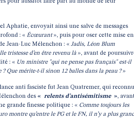
ers pour aussitôt faire part au monde de leur
el Aphatie, envoyait ainsi une salve de messages
rofond : «
Écœurant
», puis pour oser cette mise en
 de Jean-Luc Mélenchon : «
Jadis, Léon Blum
le tristesse d’en être revenu là
», avant de poursuivr
ité : «
Un ministre "qui ne pense pas français" est-il
e ? Que mérite-t-il sinon 12 balles dans la peau ?
»
ilance anti fasciste fut Jean Quatremer, qui reconn
 Mélenchon des
«
relents d’antisémitisme
»
, avan
une grande finesse politique : «
Comme toujours les
euro montre qu’entre le PG et le FN, il n’y a plus gran