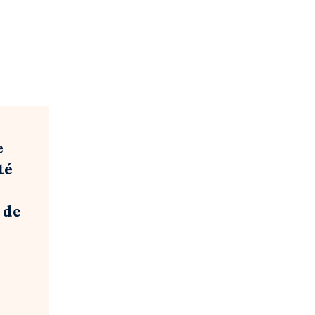
e
té
 de