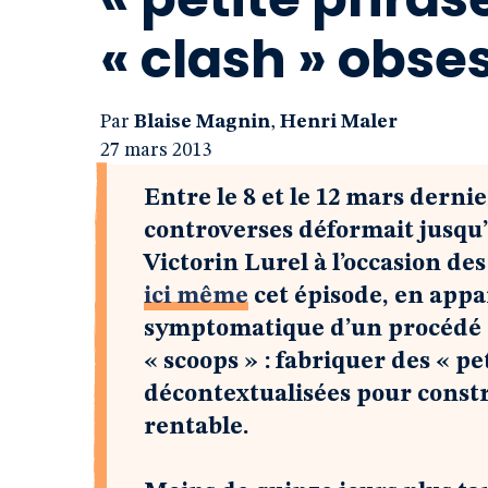
« clash » obse
Par
Blaise Magnin
,
Henri Maler
27 mars 2013
Entre le 8 et le 12 mars dern
controverses déformait jusqu’
Victorin Lurel à l’occasion d
ici même
cet épisode, en app
symptomatique d’un procédé e
« scoops » : fabriquer des « p
décontextualisées pour cons
rentable.