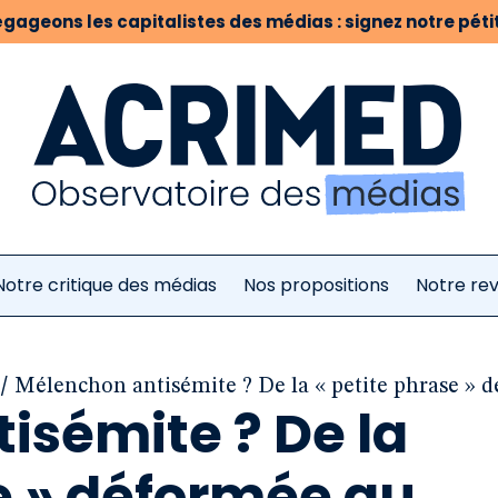
gageons les capitalistes des médias : signez notre pétit
Notre critique des médias
Nos propositions
Notre re
/
Mélenchon antisémite ? De la « petite phrase » d
isémite ? De la
e » déformée au