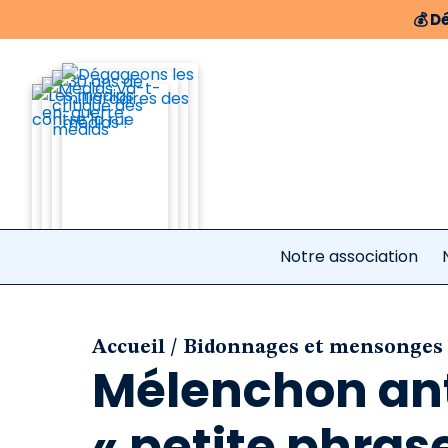
💰
Dé
Notre association
/
Accueil
Bidonnages et mensonges
Mélenchon ant
« petite phras