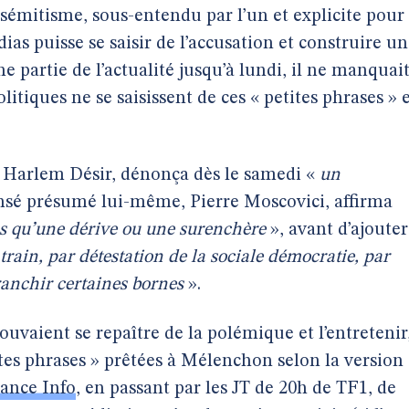
tisémitisme, sous-entendu par l’un et explicite pour
ias puisse se saisir de l’accusation et construire u
e partie de l’actualité jusqu’à lundi, il ne manquai
itiques ne se saisissent de ces « petites phrases » 
, Harlem Désir, dénonça dès le samedi «
un
ensé présumé lui-même, Pierre Moscovici, affirma
us qu’une dérive ou une surenchère
», avant d’ajouter
 train, par détestation de la sociale démocratie, par
franchir certaines bornes
».
ouvaient se repaître de la polémique et l’entretenir
ites phrases » prêtées à Mélenchon selon la version
ance Info
, en passant par les JT de 20h de TF1, de