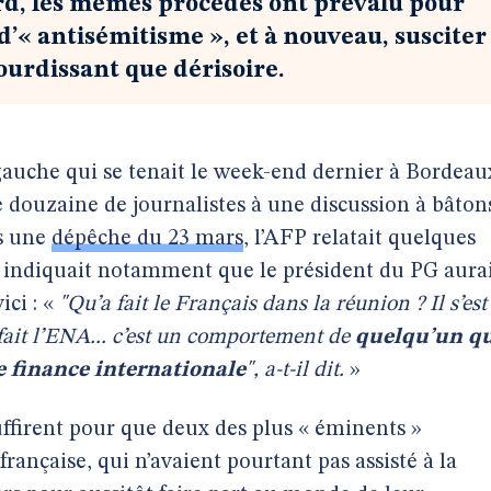
rd, les mêmes procédés ont prévalu pour
« antisémitisme », et à nouveau, susciter
ourdissant que dérisoire.
auche qui se tenait le week-end dernier à Bordeau
douzaine de journalistes à une discussion à bâton
s une
dépêche du 23 mars
, l’AFP relatait quelques
t indiquait notamment que le président du PG aura
ici : «
"Qu’a fait le Français dans la réunion ? Il s’est
a fait l’ENA... c’est un comportement de
quelqu’un q
e finance internationale
", a-t-il dit.
»
ffirent pour que deux des plus « éminents »
rançaise, qui n’avaient pourtant pas assisté à la