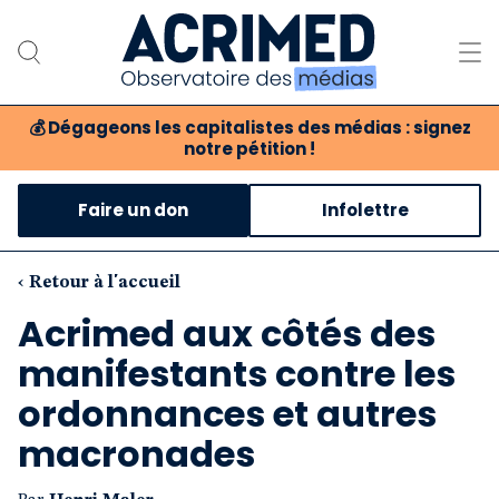
💰
Dégageons les capitalistes des médias : signez
notre pétition !
Notre association
Faire un don
Infolettre
Notre critique des médias
Nos propositions
‹ Retour à l'accueil
Acrimed aux côtés des
Notre revue
manifestants contre les
Boutique
ordonnances et autres
macronades