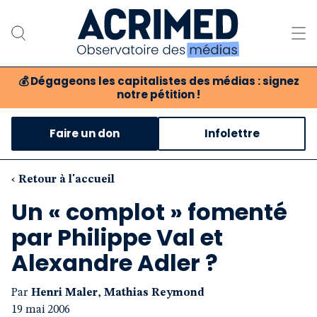
💰
Dégageons les capitalistes des médias : signez
notre pétition !
Notre association
Faire un don
Infolettre
Notre critique des médias
Nos propositions
‹ Retour à l'accueil
Un « complot » fomenté
Notre revue
par Philippe Val et
Boutique
Alexandre Adler ?
Par
Henri Maler
,
Mathias Reymond
19 mai 2006