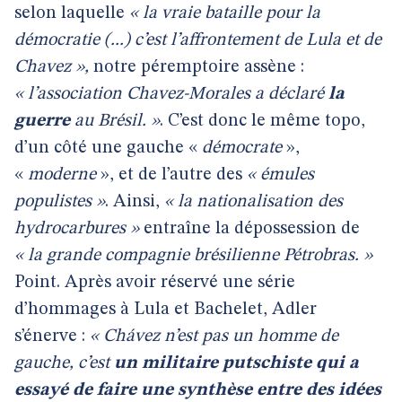
selon laquelle
« la vraie bataille pour la
démocratie (...) c’est l’affrontement de Lula et de
Chavez »,
notre péremptoire assène :
« l’association Chavez-Morales a déclaré
la
guerre
au Brésil. »
. C’est donc le même topo,
d’un côté une gauche «
démocrate
»,
«
moderne
», et de l’autre des
« émules
populistes »
. Ainsi,
« la nationalisation des
hydrocarbures »
entraîne la dépossession de
« la grande compagnie brésilienne Pétrobras. »
Point. Après avoir réservé une série
d’hommages à Lula et Bachelet, Adler
s’énerve :
« Chávez n’est pas un homme de
gauche, c’est
un militaire putschiste qui a
essayé de faire une synthèse entre des idées