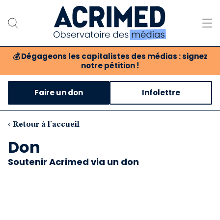
💰
Dégageons les capitalistes des médias : signez
notre pétition !
Notre association
Faire un don
Infolettre
Notre critique des médias
Nos propositions
‹ Retour à l'accueil
Don
Notre revue
Soutenir Acrimed via un don
Boutique