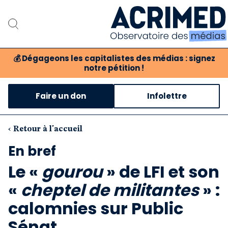
💰
Dégageons les capitalistes des médias : signez
notre pétition !
Notre association
Faire un don
Infolettre
Notre critique des médias
Nos propositions
‹ Retour à l'accueil
En bref
Notre revue
Le «
gourou
» de LFI et son
Boutique
«
cheptel de militantes
» :
calomnies sur Public
Sénat