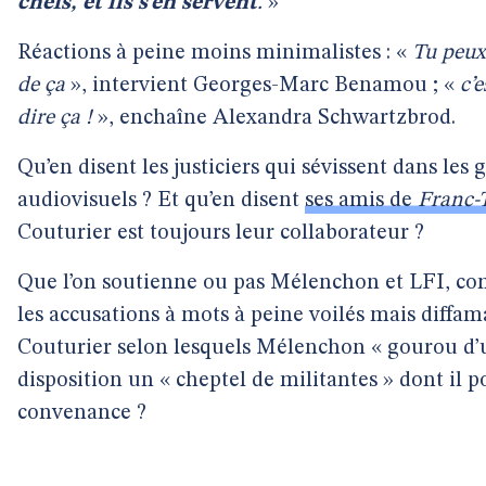
chefs, et ils s’en servent
.
»
Réactions à peine moins minimalistes : «
Tu peux
de ça
», intervient Georges-Marc Benamou ; «
c’e
dire ça !
», enchaîne Alexandra Schwartzbrod.
Qu’en disent les justiciers qui sévissent dans les
audiovisuels ? Et qu’en disent
ses amis de
Franc-
Couturier est toujours leur collaborateur ?
Que l’on soutienne ou pas Mélenchon et LFI, co
les accusations à mots à peine voilés mais diffam
Couturier selon lesquels Mélenchon « gourou d’un
disposition un « cheptel de militantes » dont il p
convenance ?