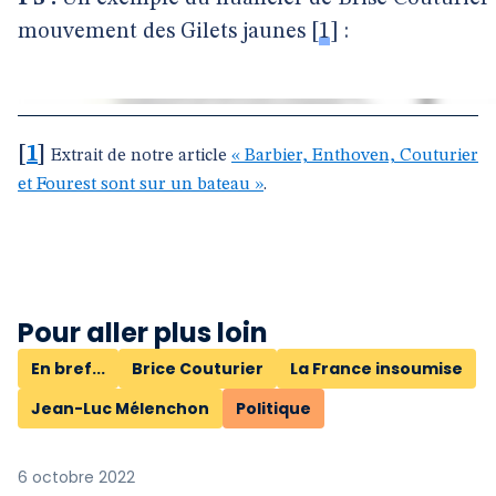
mouvement des Gilets jaunes
[
1
]
:
[
1
]
Extrait de notre article
« Barbier, Enthoven, Couturier
et Fourest sont sur un bateau »
.
Pour aller plus loin
En bref...
Brice Couturier
La France insoumise
Jean-Luc Mélenchon
Politique
6 octobre 2022