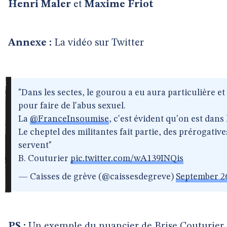
Henri Maler
et
Maxime Friot
Annexe :
La vidéo sur Twitter
"Dans les sectes, le gourou a eu aura particulière e
pour faire de l'abus sexuel.
La
@FranceInsoumise
, c'est évident qu'on est dans 
Le cheptel des militantes fait partie, des prérogatives
servent"
B. Couturier
pic.twitter.com/wA139INQis
— Caisses de grève (@caissesdegreve)
September 26
PS :
Un exemple du nuancier de Brise Couturier : 