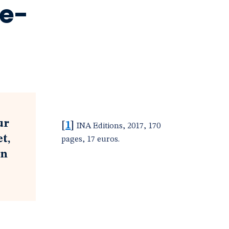
ie-
ur
[
1
]
INA Editions, 2017, 170
et,
pages, 17 euros.
on