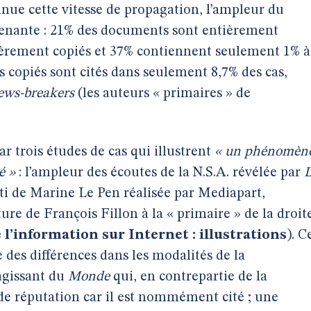
nnue cette vitesse de propagation, l’ampleur du
prenante : 21% des documents sont entièrement
ièrement copiés et 37% contiennent seulement 1% à
as copiés sont cités dans seulement 8,7% des cas,
ews-breakers
(les auteurs « primaires » de
r trois études de cas qui illustrent
« un phénomèn
é »
: l’ampleur des écoutes de la N.S.A. révélée par
rti de Marine Le Pen réalisée par Mediapart,
ure de François Fillon à la « primaire » de la droit
 l’information sur Internet : illustrations
). C
 des différences dans les modalités de la
agissant du
Monde
qui, en contrepartie de la
 de réputation car il est nommément cité ; une