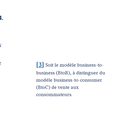
4.
s
e
[
3
]
Soit le modèle business-to-
business (BtoB), à distinguer du
modèle business-to-consumer
(BtoC) de vente aux
consommateurs.