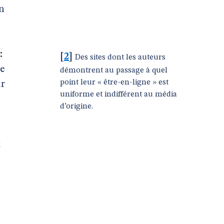
n
:
[
2
]
Des sites dont les auteurs
se
démontrent au passage à quel
point leur « être-en-ligne » est
ur
uniforme et indifférent au média
d’origine.
x