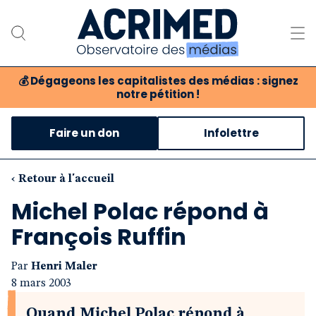
💰
Dégageons les capitalistes des médias : signez
notre pétition !
Notre association
Faire un don
Infolettre
Notre critique des médias
Nos propositions
‹ Retour à l'accueil
Michel Polac répond à
Notre revue
François Ruffin
Boutique
Par
Henri Maler
8 mars 2003
Quand Michel Polac répond à