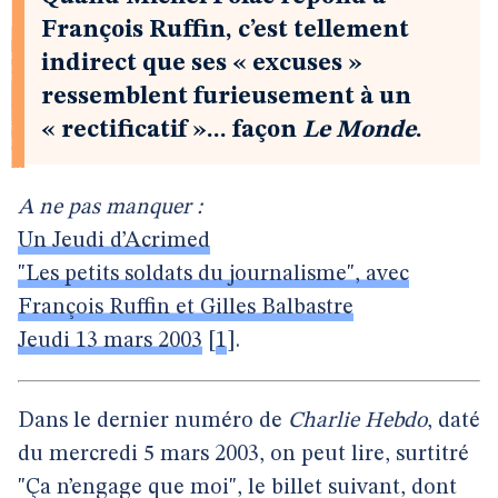
François Ruffin, c’est tellement
indirect que ses « excuses »
ressemblent furieusement à un
« rectificatif »... façon
Le Monde
.
A ne pas manquer :
Un Jeudi d’Acrimed
"Les petits soldats du journalisme", avec
François Ruffin et Gilles Balbastre
Jeudi 13 mars 2003
[
1
]
.
Dans le dernier numéro de
Charlie Hebdo
, daté
du mercredi 5 mars 2003, on peut lire, surtitré
"Ça n’engage que moi", le billet suivant, dont