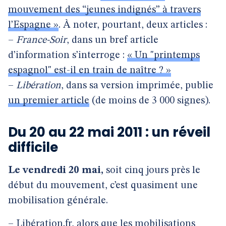
mouvement des “jeunes indignés” à travers
l’Espagne »
. À noter, pourtant, deux articles :
–
France-Soir
, dans un bref article
d’information s’interroge :
« Un "printemps
espagnol" est-il en train de naître ? »
–
Libération
, dans sa version imprimée, publie
un premier article
(de moins de 3 000 signes).
Du 20 au 22 mai 2011 : un réveil
difficile
Le vendredi 20 mai,
soit cinq jours près le
début du mouvement, c’est quasiment une
mobilisation générale.
– Libération.fr, alors que les mobilisations