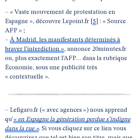
– « Vaste mouvement de protestation en
Espagne », découvre Lepoint.fr
[
5
]
: « Source
AFP » ;
–
À Madrid, les manifestants déterminés à
braver l’interdiction »
, annonce 20minutes.fr
ou, plus exactement l’AFP… dans la rubrique
Économie, sous une publicité très
« contextuelle ».
– Lefigaro.fr (« avec agences ») nous apprend
qu’
« en Espagne la génération perdue s’indigne
dans la rue »
. Si vous cliquez sur ce lien vous