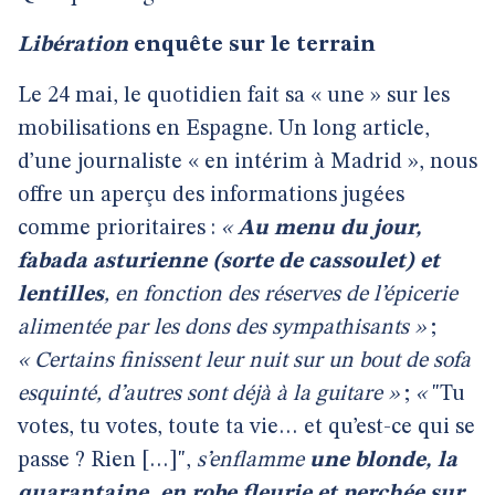
Libération
enquête sur le terrain
Le 24 mai, le quotidien fait sa « une » sur les
mobilisations en Espagne. Un long article,
d’une journaliste « en intérim à Madrid », nous
offre un aperçu des informations jugées
comme prioritaires :
«
Au menu du jour,
fabada asturienne (sorte de cassoulet) et
lentilles
, en fonction des réserves de l’épicerie
alimentée par les dons des sympathisants »
;
« Certains finissent leur nuit sur un bout de sofa
esquinté, d’autres sont déjà à la guitare »
;
«
"Tu
votes, tu votes, toute ta vie… et qu’est-ce qui se
passe ? Rien […]",
s’enflamme
une blonde, la
quarantaine, en robe fleurie et perchée sur