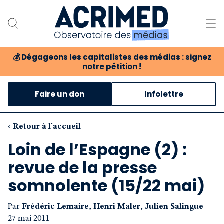
💰
Dégageons les capitalistes des médias : signez
notre pétition !
Notre association
Faire un don
Infolettre
Notre critique des médias
Nos propositions
‹ Retour à l'accueil
Loin de l’Espagne (2) :
Notre revue
revue de la presse
Boutique
somnolente (15/22 mai)
Par
Frédéric Lemaire
,
Henri Maler
,
Julien Salingue
27 mai 2011