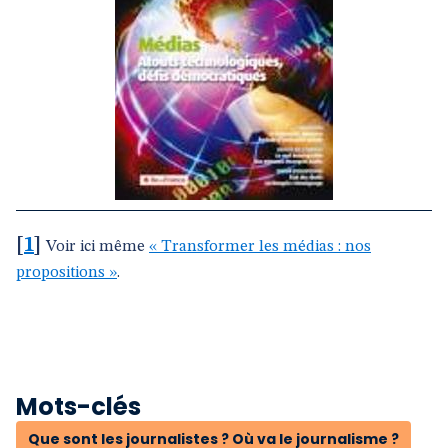
[
1
]
Voir ici même
« Transformer les médias : nos
propositions »
.
Mots-clés
Que sont les journalistes ? Où va le journalisme ?