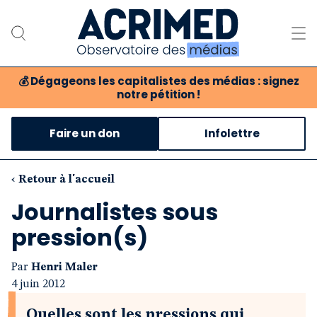
💰
Dégageons les capitalistes des médias : signez
notre pétition !
Notre association
Faire un don
Infolettre
Notre critique des médias
Nos propositions
‹ Retour à l'accueil
Journalistes sous
Notre revue
pression(s)
Boutique
Par
Henri Maler
4 juin 2012
Quelles sont les pressions qui