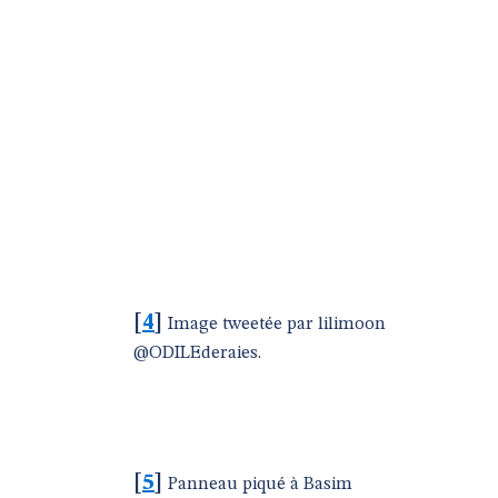
[
4
]
Image tweetée par lilimoon‏
@ODILEderaies.
[
5
]
Panneau piqué à Basim