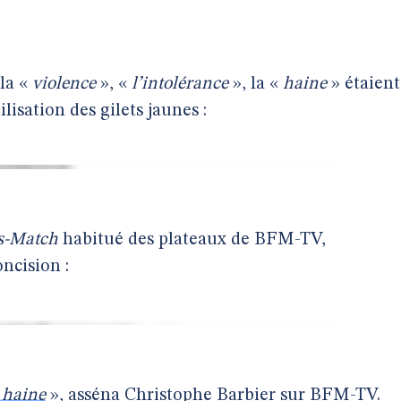
la «
violence
», «
l’intolérance
», la «
haine
» étaient
lisation des gilets jaunes :
s-Match
habitué des plateaux de BFM-TV,
ncision :
 haine
», asséna Christophe Barbier sur BFM-TV.