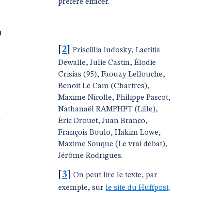
préfère effacer.
a
[
2
]
Priscillia ludosky, Laetitia
Dewalle, Julie Castin, Élodie
Crisias (95), Faouzy Lellouche,
Benoit Le Cam (Chartres),
Maxime Nicolle, Philippe Pascot,
Nathanaël RAMPHFT (Lille),
a
Éric Drouet, Juan Branco,
François Boulo, Hakim Lowe,
Maxime Souque (Le vrai débat),
Jérôme Rodrigues.
[
3
]
On peut lire le texte, par
exemple, sur
le site du Huffpost
.