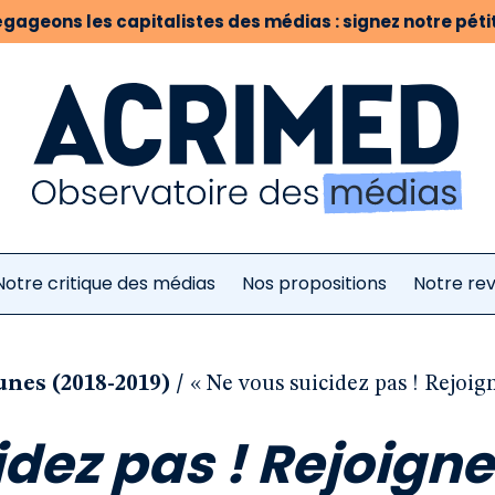
gageons les capitalistes des médias : signez notre pétit
Notre critique des médias
Nos propositions
Notre re
/
unes (2018-2019)
« Ne vous suicidez pas ! Rejoign
idez pas ! Rejoign