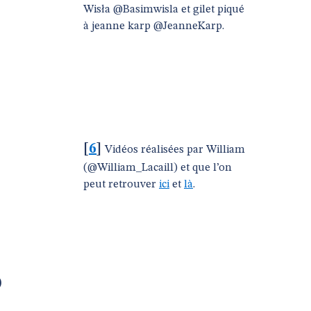
Wisła‏ @Basimwisla et gilet piqué
à jeanne karp‏ @JeanneKarp.
[
6
]
Vidéos réalisées par William
(@William_Lacaill) et que l’on
peut retrouver
ici
et
là
.
)