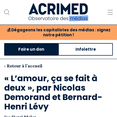
💰
Dégageons les capitalistes des médias : signez
notre pétition !
Notre association
Faire un don
Infolettre
Notre critique des médias
Nos propositions
‹ Retour à l'accueil
« L’amour, ça se fait à
Notre revue
deux », par Nicolas
Boutique
Demorand et Bernard-
Henri Lévy