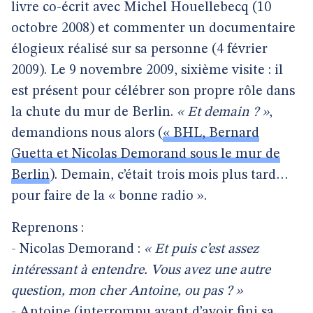
livre co-écrit avec Michel Houellebecq (10
octobre 2008) et commenter un documentaire
élogieux réalisé sur sa personne (4 février
2009). Le 9 novembre 2009, sixième visite : il
est présent pour célébrer son propre rôle dans
la chute du mur de Berlin.
« Et demain ? »
,
demandions nous alors (
« BHL, Bernard
Guetta et Nicolas Demorand sous le mur de
Berlin
). Demain, c’était trois mois plus tard…
pour faire de la « bonne radio ».
Reprenons :
- Nicolas Demorand :
« Et puis c’est assez
intéressant à entendre. Vous avez une autre
question, mon cher Antoine, ou pas ? »
- Antoine (interrompu avant d’avoir fini sa