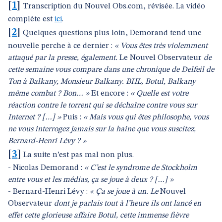
[
1
]
Transcription du Nouvel Obs.com, révisée. La vidéo
complète est
ici
.
[
2
]
Quelques questions plus loin, Demorand tend une
nouvelle perche à ce dernier :
« Vous êtes très violemment
attaqué par la presse, également.
Le
Nouvel Observateur
de
cette semaine vous compare dans une chronique de Delfeil de
Ton à Balkany, Monsieur Balkany. BHL, Botul, Balkany
même combat ? Bon… »
Et encore :
« Quelle est votre
réaction contre le torrent qui se déchaîne contre vous sur
Internet ? […] »
Puis :
« Mais vous qui êtes philosophe, vous
ne vous interrogez jamais sur la haine que vous suscitez,
Bernard-Henri Lévy ? »
[
3
]
La suite n’est pas mal non plus.
- Nicolas Demorand :
« C’est le syndrome de Stockholm
entre vous et les médias, ça se joue à deux
? […] »
- Bernard-Henri Lévy :
« Ça se joue à un. Le
Nouvel
Observateur
dont je parlais tout à l’heure ils ont lancé en
effet cette glorieuse affaire Botul, cette immense fièvre