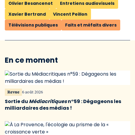
Olivier Besancenot
Entretiens audiovisuels
Xavier Bertrand
Vincent Peillon
Télévisions publiques
Faits et méfaits divers
En ce moment
Revue
6 août 2026
Sortie du
Médiacritiques
n°59 : Dégageons les
milliardaires des médias !