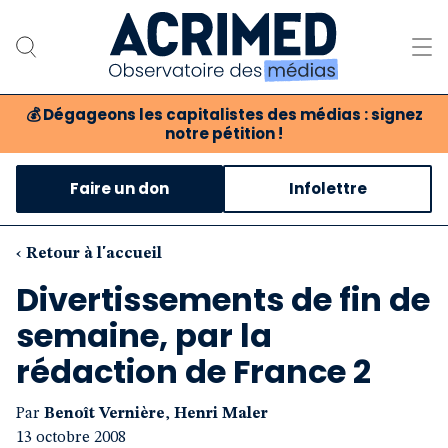
💰
Dégageons les capitalistes des médias : signez
notre pétition !
Notre association
Faire un don
Infolettre
Notre critique des médias
Nos propositions
‹ Retour à l'accueil
Divertissements de fin de
Notre revue
semaine, par la
Boutique
rédaction de France 2
Par
Benoît Vernière
,
Henri Maler
13 octobre 2008