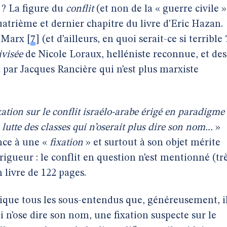
 ? La figure du
conflit
(et non de la « guerre civile »
uatrième et dernier chapitre du livre d’Eric Hazan.
à Marx
[
7
]
(et d’ailleurs, en quoi serait-ce si terrible 
ivisée
de Nicole Loraux, helléniste reconnue, et des
 par Jacques Rancière qui n’est plus marxiste
xation sur le conflit israélo-arabe érigé en paradigme
 lutte des classes qui n’oserait plus dire son nom...
»
nce à une «
fixation
» et surtout à son objet mérite
igueur : le conflit en question n’est mentionné (tr
 livre de 122 pages.
itique tous les sous-entendus que, généreusement, i
ui n’ose dire son nom, une fixation suspecte sur le