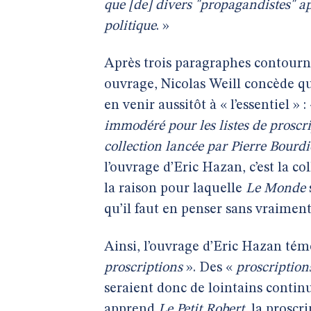
que [de] divers "propagandistes" a
politique
. »
Après trois paragraphes contourné
ouvrage, Nicolas Weill concède q
en venir aussitôt à « l’essentiel » :
immodéré pour les listes de proscri
collection lancée par Pierre Bourdi
l’ouvrage d’Eric Hazan, c’est la col
la raison pour laquelle
Le Monde
qu’il faut en penser sans vraimen
Ainsi, l’ouvrage d’Eric Hazan tém
proscriptions
». Des «
proscription
seraient donc de lointains contin
apprend
Le Petit Robert
, la proscr