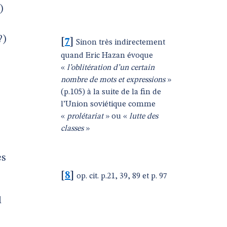
)
?)
[
7
]
Sinon très indirectement
quand Eric Hazan évoque
«
l’oblitération d’un certain
nombre de mots et expressions
»
(p.105) à la suite de la fin de
l’Union soviétique comme
«
prolétariat
» ou «
lutte des
classes
»
ès
[
8
]
op. cit. p.21, 39, 89 et p. 97
l