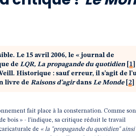
ble. Le 15 avril 2006, le « journal de
ique de
LQR, La propagande du quotidien
[
1
]
ill. Historique : sauf erreur, il s’agit de l’
n livre de
Raisons d’agir
dans
Le Monde
[
2
]
l’étonnement fait place à la consternation. Comme son
e bois » - l’indique, sa critique réduit le travail
caricaturale de
« la "propagande du quotidien" ainsi