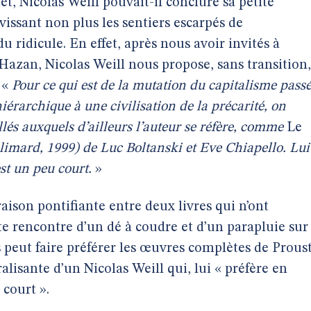
 Nicolas Weill pouvait-il conclure sa petite
issant non plus les sentiers escarpés de
du ridicule. En effet, après nous avoir invités à
c Hazan, Nicolas Weill nous propose, sans transition,
 «
Pour ce qui est de la mutation du capitalisme pass
iérarchique à une civilisation de la précarité, on
llés auxquels d’ailleurs l’auteur se réfère, comme
Le
limard, 1999) de Luc Boltanski et Eve Chiapello.
Lui
st un peu court.
»
raison pontifiante entre deux livres qui n’ont
te rencontre d’un dé à coudre et d’un parapluie sur
es peut faire préférer les œuvres complètes de Prous
alisante d’un Nicolas Weill qui, lui « préfère en
 court ».