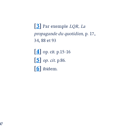
[
3
]
Par exemple
LQR, La
propagande du quotidien,
p. 17,
34, 88 et 93
[
4
]
op. cit. p.15-16
[
5
]
op. cit.
p.86.
[
6
]
ibidem.
e