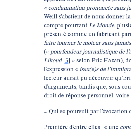
« condamnation prononcée sans jug
Weill s’abstient de nous donner la
compte pourtant
Le Monde
, plusi
présenté comme un fabricant parm
faire tourner le moteur sans jamais
(«
pourfendeur journalistique de l’
Likoud
[
5
]
» selon Eric Hazan), do
l’expression «
issu(e)s de l’immigr
lecteur aurait pu découvrir qu’Er
d’arguments, tandis que, sous couv
droit de réponse personnel, voire
... Qui se poursuit par l’évocation 
Première d’entre elles : « une
conc