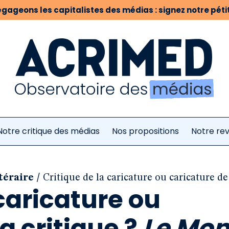
gageons les capitalistes des médias : signez notre pétit
Notre critique des médias
Nos propositions
Notre re
/
téraire
Critique de la caricature ou caricature d
 caricature ou
a critique ?
Le Mo