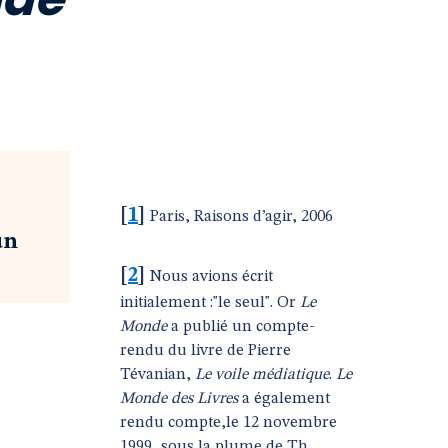
[
1
]
Paris, Raisons d’agir, 2006
un
[
2
]
Nous avions écrit
initialement :"le seul". Or
Le
Monde
a publié un compte-
rendu du livre de Pierre
Tévanian,
Le voile médiatique
.
Le
Monde des Livres
a également
rendu compte,le 12 novembre
1999, sous la plume de Th.