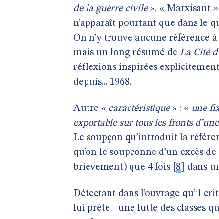
de la guerre civile
». « Marxisant »
n’apparaît pourtant que dans le q
On n’y trouve aucune référence 
mais un long résumé de
La Cité d
réflexions inspirées explicitement
depuis... 1968.
Autre «
caractéristique
» : «
une fi
exportable sur tous les fronts d’une
Le soupçon qu’introduit la référe
qu’on le soupçonne d’un excès de r
brièvement) que 4 fois
[
8
]
dans un
Détectant dans l’ouvrage qu’il cr
lui prête - une lutte des classes q