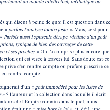
ppartenant au monde intellectuel, médiatique ou
s qui disent à peine de quoi il est question dans c
ue «
parfois l’analyse tombe juste
». Mais, c’est pour
«
Parfois aussi l’opuscule dérape, victime d’un goût
ptions, typique de bien des ouvrages de cette
eu et ses proches.
» On l’a compris : plus encore que
lection qui est visée à travers lui. Sans doute est-ce
se prive d’en rendre compte ou préfère prescrire ce
t en rendre compte.
oignerait d’un «
goût immodéré pour les listes de
s
» ? L’auteur et la collection dans laquelle il écrit
uateurs de l’Empire romain dans lequel, nous
iption était une «
mise hors la loi »,
et, déjà,
une