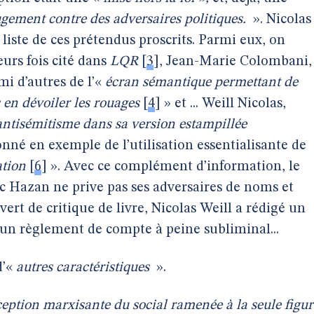
ement contre des adversaires politiques.
». Nicolas
 liste de ces prétendus proscrits. Parmi eux, on
eurs fois cité dans
LQR
[
3
]
, Jean-Marie Colombani,
i d’autres de l’«
écran sémantique
permettant de
 en dévoiler les rouages
[
4
]
» et ... Weill Nicolas,
antisémitisme dans sa version estampillée
nné en exemple de l’utilisation essentialisante de
ation
[
6
]
». Avec ce complément d’information, le
ic Hazan ne prive pas ses adversaires de noms et
ert de critique de livre, Nicolas Weill a rédigé un
 un règlement de compte à peine subliminal...
d’«
autres caractéristiques
».
eption marxisante du social ramenée à la seule figur