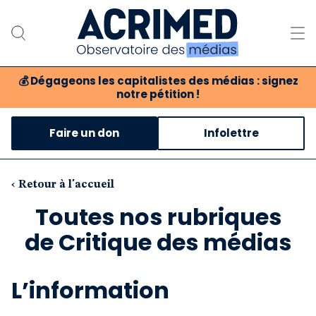
💰
Dégageons les capitalistes des médias : signez
notre pétition !
Notre association
Faire un don
Infolettre
Notre critique des médias
Nos propositions
‹ Retour à l'accueil
Toutes nos rubriques
Notre revue
de Critique des médias
Boutique
L’information