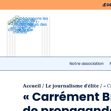
💰
Dé
Notre association
/
/
Accueil
Le journalisme d'élite
« C
« Carrément Br
de propagande