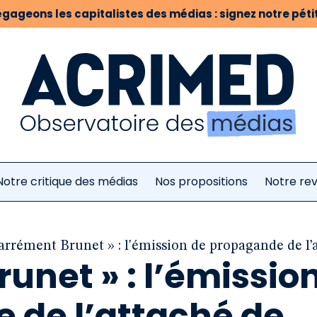
gageons les capitalistes des médias : signez notre pétit
Notre critique des médias
Nos propositions
Notre re
arrément Brunet » : l'émission de propagande de l’a
unet » : l’émissio
 de l’attaché de