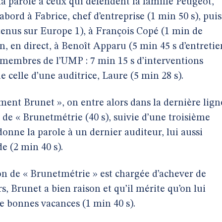
 parole à ceux qui défendent la famille Peugeot,
bord à Fabrice, chef d’entreprise (1 min 50 s), puis
 tenus sur Europe 1), à François Copé (1 min de
n, en direct, à Benoît Apparu (5 min 45 s d’entretie
 membres de l’UMP : 7 min 15 s d’interventions
e celle d’une auditrice, Laure (5 min 28 s).
ment Brunet », on entre alors dans la dernière lign
 de « Brunetmétrie (40 s), suivie d’une troisième
donne la parole à un dernier auditeur, lui aussi
e (2 min 40 s).
ion de « Brunetmétrie » est chargée d’achever de
s, Brunet a bien raison et qu’il mérite qu’on lui
e bonnes vacances (1 min 40 s).