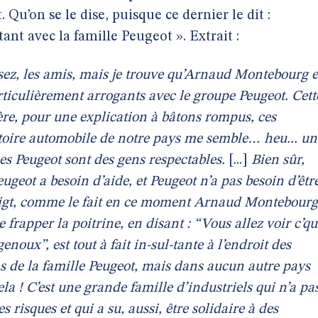
Qu’on se le dise, puisque ce dernier le dit :
nt avec la famille Peugeot ». Extrait :
nsez, les amis, mais je trouve qu’Arnaud Montebourg e
rticulièrement arrogants avec le groupe Peugeot. Cett
ère, pour une explication à bâtons rompus, ces
istoire automobile de notre pays me semble… heu... un
les Peugeot sont des gens respectables.
[...]
Bien sûr,
ugeot a besoin d’aide, et Peugeot n’a pas besoin d’êtr
oigt, comme le fait en ce moment Arnaud Montebourg
 frapper la poitrine, en disant : “Vous allez voir c’qu
genoux”, est tout à fait in-sul-tante à l’endroit des
ns de la famille Peugeot, mais dans aucun autre pays
la ! C’est une grande famille d’industriels qui n’a pa
 risques et qui a su, aussi, être solidaire à des