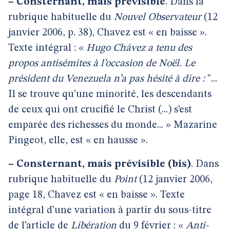
–
Consternant, mais prévisible
. Dans la
rubrique habituelle du
Nouvel Observateur
(12
janvier 2006, p. 38), Chavez est « en baisse ».
Texte intégral : «
Hugo Chávez a tenu des
propos antisémites à l’occasion de Noël. Le
président du Venezuela n’a pas hésité à dire :
"...
Il se trouve qu’une minorité, les descendants
de ceux qui ont crucifié le Christ (...) s’est
emparée des richesses du monde... » Mazarine
Pingeot, elle, est « en hausse ».
–
Consternant, mais prévisible (bis)
. Dans
rubrique habituelle du
Point
(12 janvier 2006,
page 18, Chavez est « en baisse ». Texte
intégral d’une variation à partir du sous-titre
de l’article de
Libération
du 9 février : «
Anti-