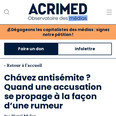
💰
Dégageons les capitalistes des médias : signez
notre pétition !
Notre association
Faire un don
Infolettre
Notre critique des médias
Nos propositions
‹ Retour à l'accueil
Chávez antisémite ?
Notre revue
Quand une accusation
Boutique
se propage à la façon
d’une rumeur