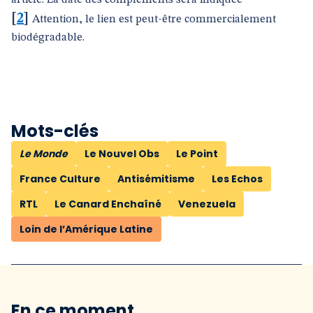
article. La date des compléments sera indiquée
[
2
]
Attention, le lien est peut-être commercialement
biodégradable.
Mots-clés
Le Monde
Le Nouvel Obs
Le Point
France Culture
Antisémitisme
Les Echos
RTL
Le Canard Enchaîné
Venezuela
Loin de l’Amérique Latine
En ce moment