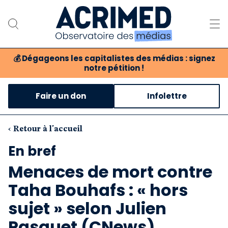
💰
Dégageons les capitalistes des médias : signez
notre pétition !
Notre association
Faire un don
Infolettre
Notre critique des médias
Nos propositions
‹ Retour à l'accueil
En bref
Notre revue
Menaces de mort contre
Boutique
Taha Bouhafs : « hors
sujet » selon Julien
Pasquet (CNews)