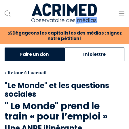
💰
Dégageons les capitalistes des médias : signez
notre pétition !
Notre association
Faire un don
Infolettre
Notre critique des médias
Nos propositions
‹ Retour à l'accueil
"Le Monde" et les questions
Notre revue
sociales
Boutique
" Le Monde" prend le
train « pour l’emploi »
Une ANPE itinérante