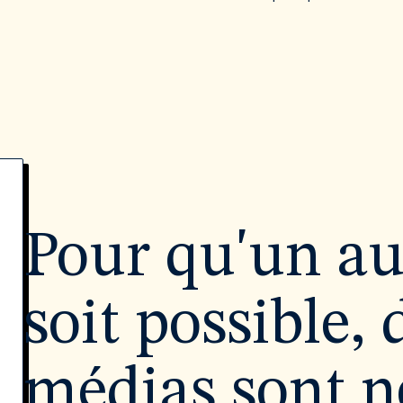
Pour qu'un a
soit possible, 
médias sont né