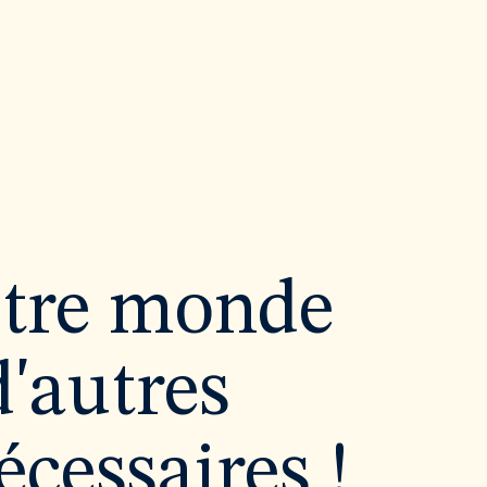
utre monde
d'autres
cessaires !