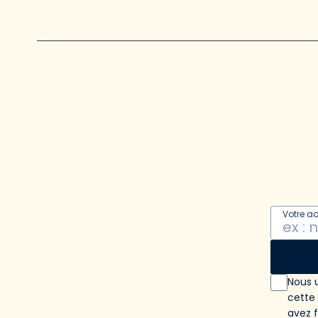
Votre a
Nous u
cette
avez 