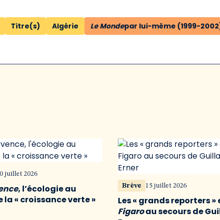
Titre(s)
Algérie
Le Monde
par lui-même (1999-2002
0 juillet 2026
Brève
15 juillet 2026
vence
, l’écologie au
 la « croissance verte »
Les « grands reporters » 
Figaro
au secours de Gu