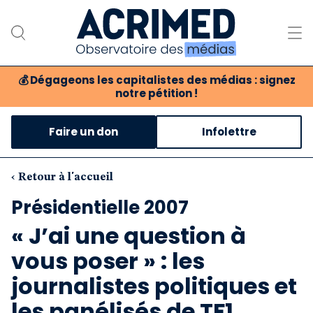
💰
Dégageons les capitalistes des médias : signez
notre pétition !
Notre association
Faire un don
Infolettre
Notre critique des médias
Nos propositions
‹ Retour à l'accueil
Présidentielle 2007
Notre revue
« J’ai une question à
Boutique
vous poser » : les
journalistes politiques et
les panélisés de TF1