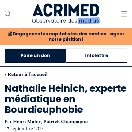
💰
Dégageons les capitalistes des médias : signez
notre pétition !
Notre association
Faire un don
Infolettre
Notre critique des médias
Nos propositions
‹ Retour à l'accueil
Nathalie Heinich, experte
Notre revue
médiatique en
Boutique
Bourdieuphobie
Par
Henri Maler
,
Patrick Champagne
17 septembre 2015