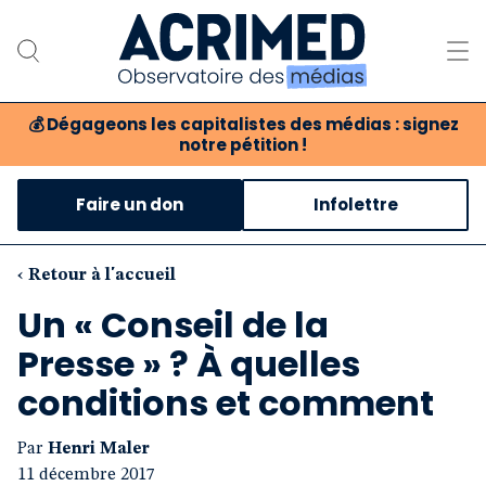
💰
Dégageons les capitalistes des médias : signez
notre pétition !
Notre association
Faire un don
Infolettre
Notre critique des médias
Nos propositions
‹ Retour à l'accueil
Un « Conseil de la
Notre revue
Presse » ? À quelles
Boutique
conditions et comment
Par
Henri Maler
11 décembre 2017