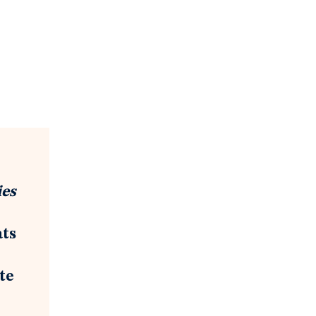
ies
ats
te