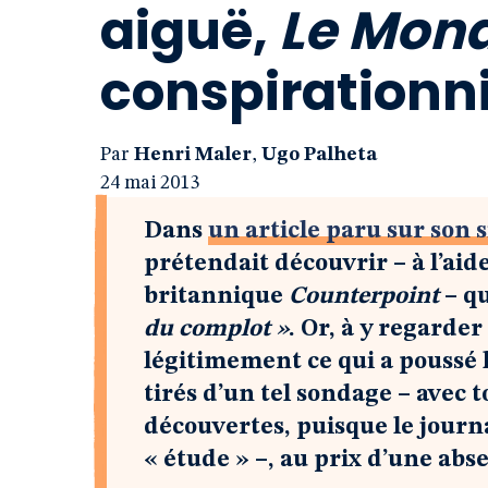
aiguë,
Le Mon
conspiration
Par
Henri Maler
,
Ugo Palheta
24 mai 2013
Dans
un article paru sur son s
prétendait découvrir – à l’aid
britannique
Counterpoint
– q
du complot »
. Or, à y regarde
légitimement ce qui a poussé l
tirés d’un tel sondage – avec 
découvertes, puisque le journa
« étude » –, au prix d’une abs