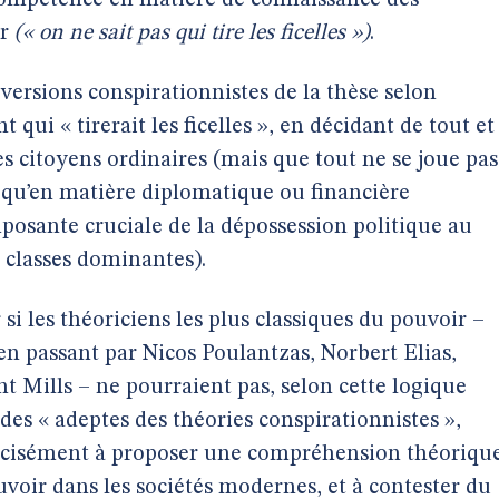
incompétence en matière de connaissance des
ir
(« on ne sait pas qui tire les ficelles »)
.
versions conspirationnistes de la thèse selon
 qui « tirerait les ficelles », en décidant de tout et
s citoyens ordinaires (mais que tout ne se joue pas
r qu’en matière diplomatique ou financière
osante cruciale de la dépossession politique au
s classes dominantes).
i les théoriciens les plus classiques du pouvoir –
n passant par Nicos Poulantzas, Norbert Elias,
 Mills – ne pourraient pas, selon cette logique
des « adeptes des théories conspirationnistes »,
précisément à proposer une compréhension théoriqu
uvoir dans les sociétés modernes, et à contester du