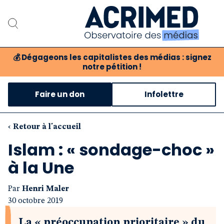
💰
Dégageons les capitalistes des médias : signez
notre pétition !
Notre association
Faire un don
Infolettre
Notre critique des médias
Nos propositions
‹ Retour à l'accueil
Islam : « sondage-choc »
Notre revue
à la Une
Boutique
Par
Henri Maler
30 octobre 2019
La « préoccupation prioritaire » du