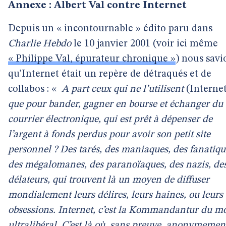
Annexe : Albert Val contre Internet
Depuis un « incontournable » édito paru dans
Charlie Hebdo
le 10 janvier 2001 (voir ici même
« Philippe Val, épurateur chronique »
) nous savi
qu’Internet était un repère de détraqués et de
collabos : «
A part ceux qui ne l’utilisent
(Interne
que pour bander, gagner en bourse et échanger du
courrier électronique, qui est prêt à dépenser de
l’argent à fonds perdus pour avoir son petit site
personnel ? Des tarés, des maniaques, des fanatiqu
des mégalomanes, des paranoïaques, des nazis, de
délateurs, qui trouvent là un moyen de diffuser
mondialement leurs délires, leurs haines, ou leurs
obsessions. Internet, c’est la Kommandantur du m
ultralibéral. C’est là où, sans preuve, anonymemen