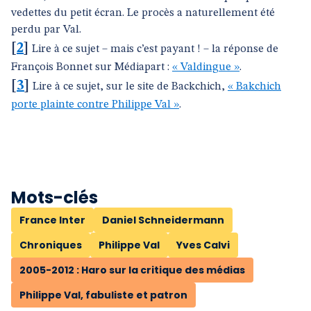
vedettes du petit écran. Le procès a naturellement été
perdu par Val.
[
2
]
Lire à ce sujet – mais c’est payant ! – la réponse de
François Bonnet sur Médiapart :
« Valdingue »
.
[
3
]
Lire à ce sujet, sur le site de Backchich,
« Bakchich
porte plainte contre Philippe Val »
.
Mots-clés
France Inter
Daniel Schneidermann
Chroniques
Philippe Val
Yves Calvi
2005-2012 : Haro sur la critique des médias
Philippe Val, fabuliste et patron