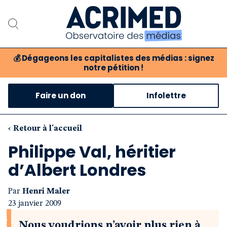
💰
Dégageons les capitalistes des médias : signez
notre pétition !
Notre association
Faire un don
Infolettre
Notre critique des médias
Nos propositions
‹ Retour à l'accueil
Philippe Val, héritier
Notre revue
d’Albert Londres
Boutique
Par
Henri Maler
23 janvier 2009
Nous voudrions n’avoir plus rien à