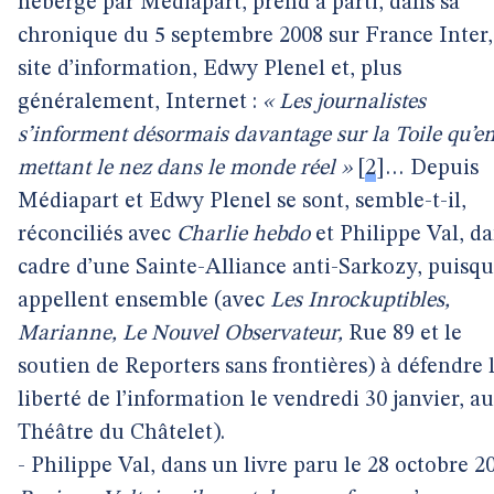
hébergé par Médiapart, prend à parti, dans sa
chronique du 5 septembre 2008 sur France Inter,
site d’information, Edwy Plenel et, plus
généralement, Internet :
« Les journalistes
s’informent désormais davantage sur la Toile qu’e
mettant le nez dans le monde réel »
[
2
]
… Depuis
Médiapart et Edwy Plenel se sont, semble-t-il,
réconciliés avec
Charlie hebdo
et Philippe Val, da
cadre d’une Sainte-Alliance anti-Sarkozy, puisqu’
appellent ensemble (avec
Les Inrockuptibles,
Marianne, Le Nouvel Observateur,
Rue 89 et le
soutien de Reporters sans frontières) à défendre 
liberté de l’information le vendredi 30 janvier, au
Théâtre du Châtelet).
- Philippe Val, dans un livre paru le 28 octobre 2