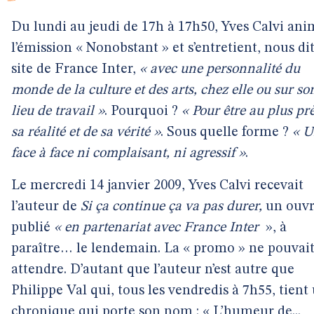
Du lundi au jeudi de 17h à 17h50, Yves Calvi ani
l’émission « Nonobstant » et s’entretient, nous dit
site de France Inter,
« avec une personnalité du
monde de la culture et des arts, chez elle ou sur so
lieu de travail »
. Pourquoi ?
« Pour être au plus pr
sa réalité et de sa vérité »
. Sous quelle forme ?
« 
face à face ni complaisant, ni agressif »
.
Le mercredi 14 janvier 2009, Yves Calvi recevait
l’auteur de
Si ça continue ça va pas durer,
un ouv
publié
« en partenariat avec France Inter
», à
paraître… le lendemain. La « promo » ne pouvait
attendre. D’autant que l’auteur n’est autre que
Philippe Val qui, tous les vendredis à 7h55, tient
chronique qui porte son nom : « L’humeur de...