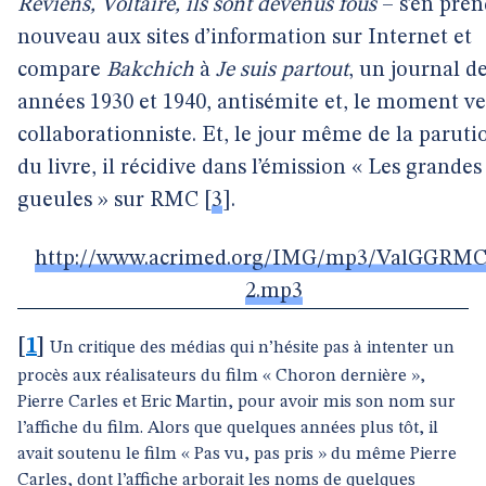
Reviens, Voltaire, ils sont devenus fous
– s’en pren
nouveau aux sites d’information sur Internet et
compare
Bakchich
à
Je suis partout
, un journal d
années 1930 et 1940, antisémite et, le moment v
collaborationniste. Et, le jour même de la paruti
du livre, il récidive dans l’émission « Les grandes
gueules » sur RMC
[
3
]
.
http://www.acrimed.org/IMG/mp3/ValGGRMC
2.mp3
[
1
]
Un critique des médias qui n’hésite pas à intenter un
procès aux réalisateurs du film « Choron dernière »,
Pierre Carles et Eric Martin, pour avoir mis son nom sur
l’affiche du film. Alors que quelques années plus tôt, il
avait soutenu le film « Pas vu, pas pris » du même Pierre
Carles, dont l’affiche arborait les noms de quelques