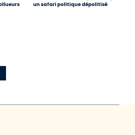
ollueurs
un safari politique dépolitisé