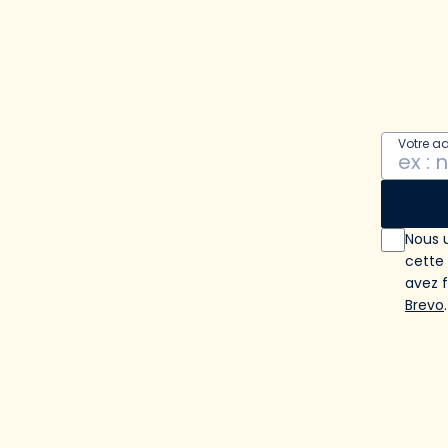
Votre a
Nous u
cette
avez 
Brevo
.