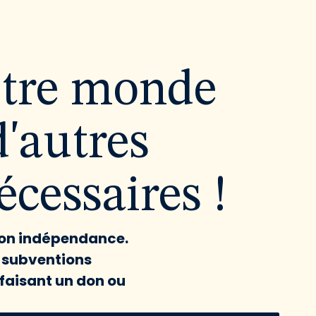
utre monde
d'autres
cessaires !
 son indépendance.
x subventions
faisant un don ou