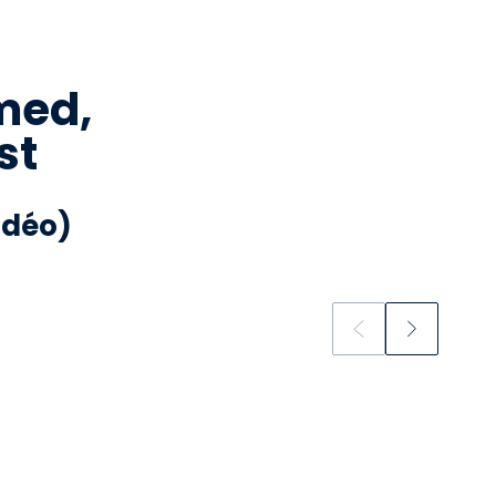
med,
st
idéo)