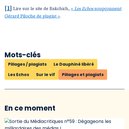
[
1
]
Lire sur le site de Bakchich,
«
Les Echos
soupçonnent
Gérard Filoche de plagiat »
.
Mots-clés
Pillages / plagiats
Le Dauphiné libéré
Les Echos
Sur le vif
Pillages et plagiats
En ce moment