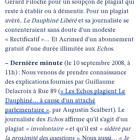
Gérard Filoche pour un soupçon de plagiat qui
reste à établir ou à démentir. Pour un plagiat
avéré,
Le Dauphiné Libéré
et sa journaliste se
contenteraient sans doute d’un modeste
« Rectificatif »… Et Acrimed d’un abonnement
gratuit d’une durée illimitée aux
Echos
.
–
Dernière minute
(le 10 septembre 2008, à
11h) : Nous venons de prendre connaissance
des explications fournies par Guillaume
Delacroix à Rue 89 (
« Les Echos plagient Le
Dauphiné… à cause d’un attaché
parlementaire »
, par Augustin Scalbert). Le
journaliste des
Echos
affirme qu’il s’agit d’un
plagiat
« involontaire »
et qu’il est
« sidéré par
la proximité des questions ».
Nous aussi…
« Je