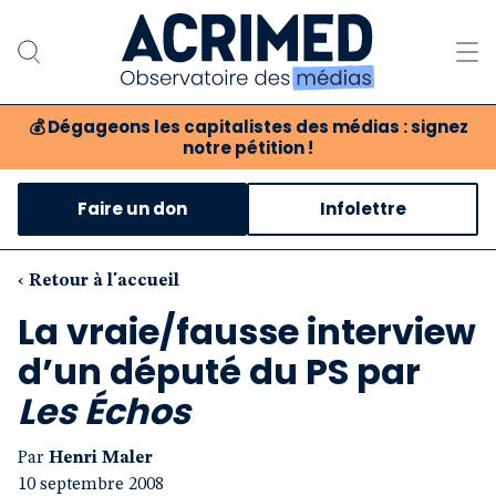
💰
Dégageons les capitalistes des médias : signez
notre pétition !
Notre association
Faire un don
Infolettre
Notre critique des médias
Nos propositions
‹ Retour à l'accueil
La vraie/fausse interview
Notre revue
d’un député du PS par
Boutique
Les Échos
Par
Henri Maler
10 septembre 2008