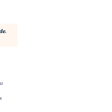
de
.
du
s