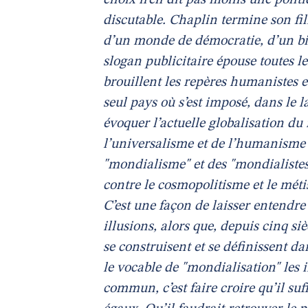
choix n’en dit pas moins une politi
discutable. Chaplin termine son fi
d’un monde de démocratie, d’un bi
slogan publicitaire épouse toutes l
brouillent les repères humanistes et
seul pays où s’est imposé, dans le 
évoquer l’actuelle globalisation 
l’universalisme et de l’humanisme o
"mondialisme" et des "mondialiste
contre le cosmopolitisme et le méti
C’est une façon de laisser entendre
illusions, alors que, depuis cinq si
se construisent et se définissent d
le vocable de "mondialisation" les 
commun, c’est faire croire qu’il su