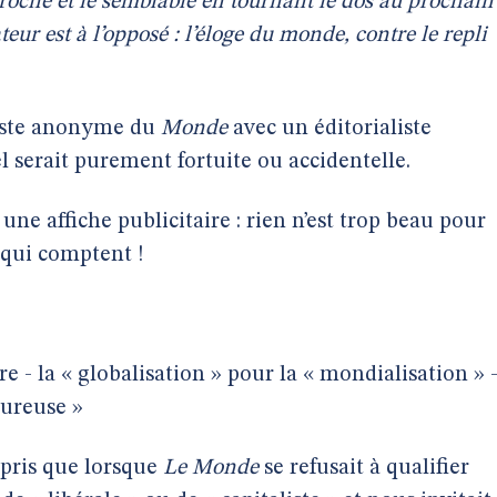
proche et le semblable en tournant le dos au prochain
eur est à l’opposé : l’éloge du monde, contre le repli
liste anonyme du
Monde
avec un éditorialiste
l serait purement fortuite ou accidentelle.
une affiche publicitaire : rien n’est trop beau pour
 qui comptent !
e - la « globalisation » pour la « mondialisation » 
eureuse »
mpris que lorsque
Le Monde
se refusait à qualifier