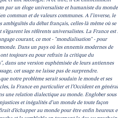
que et une idéologie. A ce titre, il est éminemment
lm par un éloge universaliste et humaniste du monde
en commun et de valeurs communes. A l’inverse, le
es ambiguïtés du débat français, celles-là même où se
 s’égarent les référents universalistes. La France est 
langage courant, ce mot - "mondialisation" - pour
du monde. Dans un pays où les ennemis modernes de
nt toujours eu pour refrain la critique du
s", dans une version euphémisée de leurs antiennes
ssage, cet usage ne laisse pas de surprendre.
 que notre problème serait soudain le monde et ses
ècles, la France en particulier et l’Occident en généra
ans une relation dialectique au monde. Englober sous
injustices et inégalités d’un monde de toute façon
ffirait d’échapper au monde pour être enfin heureux e