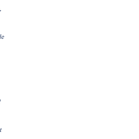
,
le
l
t