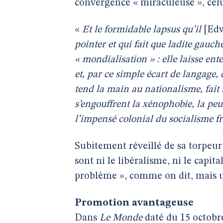
convergence « miraculeuse », celui
«
Et le formidable lapsus qu’il
[Edw
pointer et qui fait que ladite gauch
« mondialisation » : elle laisse ent
et, par ce simple écart de langage, 
tend la main au nationalisme, fait 
s’engouffrent la xénophobie, la peur
l’impensé colonial du socialisme fr
Subitement réveillé de sa torpeu
sont ni le libéralisme, ni le capit
problème », comme on dit, mais un
Promotion avantageuse
Dans
Le Monde
daté du 15 octobre 