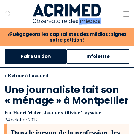
💰
Dégageons les capitalistes des médias : signez
notre pétition !
Notre association
Faire un don
Infolettre
Notre critique des médias
Nos propositions
‹ Retour à l'accueil
Une journaliste fait son
Notre revue
« ménage » à Montpellier
Boutique
Par
Henri Maler
,
Jacques-Olivier Teyssier
24 octobre 2012
Dans le jargon de la profession, les